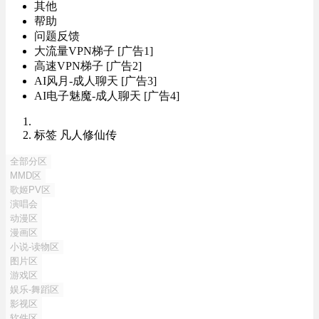
其他
帮助
问题反馈
大流量VPN梯子 [广告1]
高速VPN梯子 [广告2]
AI风月-成人聊天 [广告3]
AI电子魅魔-成人聊天 [广告4]
标签 凡人修仙传
全部分区
MMD区
歌姬PV区
演唱会
动漫区
漫画区
小说-读物区
图片区
游戏区
娱乐-舞蹈区
影视区
软件区