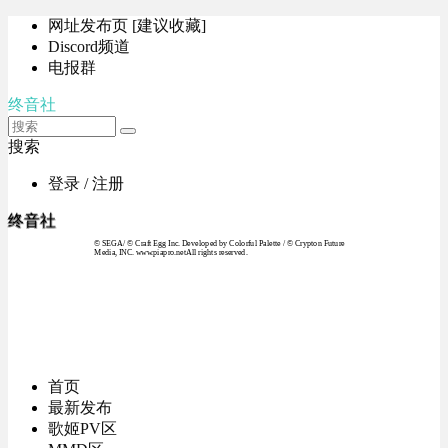
网址发布页 [建议收藏]
Discord频道
电报群
终音社
搜索
登录 / 注册
终音社
© SEGA / © Craft Egg Inc. Developed by Colorful Palette / © Crypton Future
Media, INC. www.piapro.netAll rights reserved.
首页
最新发布
歌姬PV区