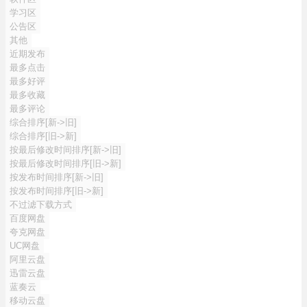
学习区
公告区
其他
近期发布
最多点击
最多好评
最多收藏
最多评论
综合排序[新->旧]
综合排序[旧->新]
按最后修改时间排序[新->旧]
按最后修改时间排序[旧->新]
按发布时间排序[新->旧]
按发布时间排序[旧->新]
不过滤下载方式
百度网盘
夸克网盘
UC网盘
阿里云盘
迅雷云盘
蓝奏云
移动云盘