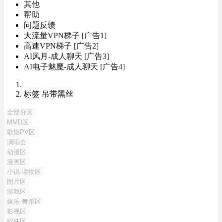
其他
帮助
问题反馈
大流量VPN梯子 [广告1]
高速VPN梯子 [广告2]
AI风月-成人聊天 [广告3]
AI电子魅魔-成人聊天 [广告4]
标签 吊带黑丝
全部分区
MMD区
歌姬PV区
演唱会
动漫区
漫画区
小说-读物区
图片区
游戏区
娱乐-舞蹈区
影视区
软件区