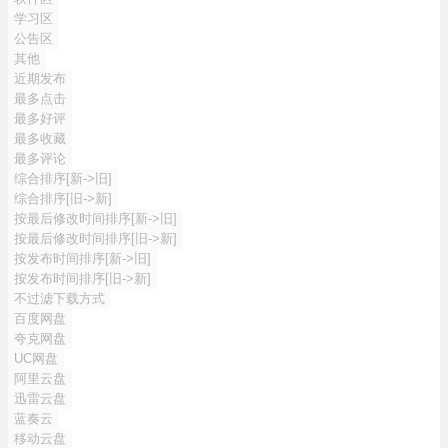
学习区
公告区
其他
近期发布
最多点击
最多好评
最多收藏
最多评论
综合排序[新->旧]
综合排序[旧->新]
按最后修改时间排序[新->旧]
按最后修改时间排序[旧->新]
按发布时间排序[新->旧]
按发布时间排序[旧->新]
不过滤下载方式
百度网盘
夸克网盘
UC网盘
阿里云盘
迅雷云盘
蓝奏云
移动云盘