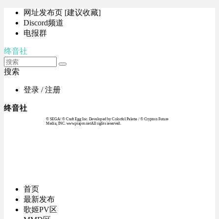
网址发布页 [建议收藏]
Discord频道
电报群
终音社
搜索
登录 / 注册
终音社
© SEGA / © Craft Egg Inc. Developed by Colorful Palette / © Crypton Future
Media, INC. www.piapro.netAll rights reserved.
首页
最新发布
歌姬PV区