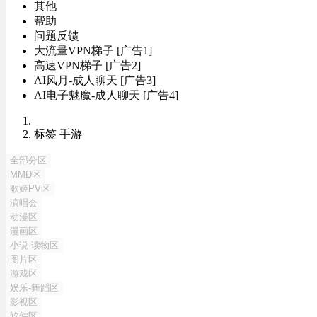
其他
帮助
问题反馈
大流量VPN梯子 [广告1]
高速VPN梯子 [广告2]
AI风月-成人聊天 [广告3]
AI电子魅魔-成人聊天 [广告4]
标签 手游
全部分区
MMD区
歌姬PV区
演唱会
动漫区
漫画区
小说-读物区
图片区
游戏区
娱乐-舞蹈区
影视区
软件区