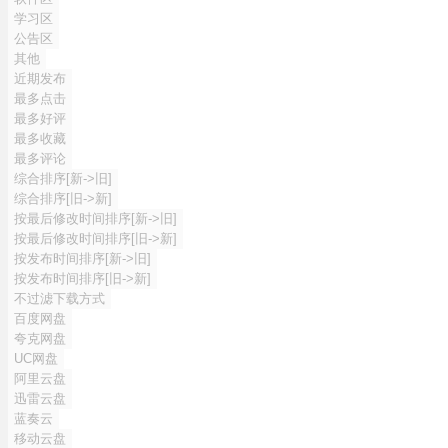
学习区
公告区
其他
近期发布
最多点击
最多好评
最多收藏
最多评论
综合排序[新->旧]
综合排序[旧->新]
按最后修改时间排序[新->旧]
按最后修改时间排序[旧->新]
按发布时间排序[新->旧]
按发布时间排序[旧->新]
不过滤下载方式
百度网盘
夸克网盘
UC网盘
阿里云盘
迅雷云盘
蓝奏云
移动云盘