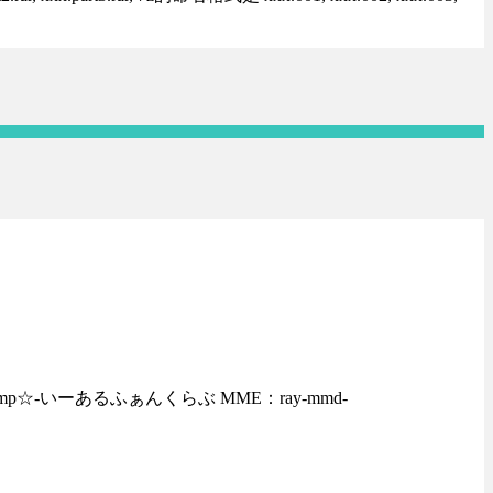
dmp☆-いーあるふぁんくらぶ MME：ray-mmd-