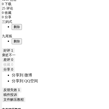
0 下载
25 评论
0 收藏
0 分享
三妈式
删除
九尾狐
删除
好评
1
褒贬不一
差评
0
收藏
0
分享
0
分享到 微博
分享到 QQ空间
反馈失效
1
稿件投诉
文件解压教程