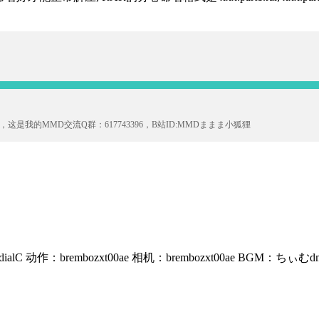
的MMD交流Q群：617743396，B站ID:MMDままま小狐狸
brembozxt00ae 相机：brembozxt00ae BGM：ちぃむ