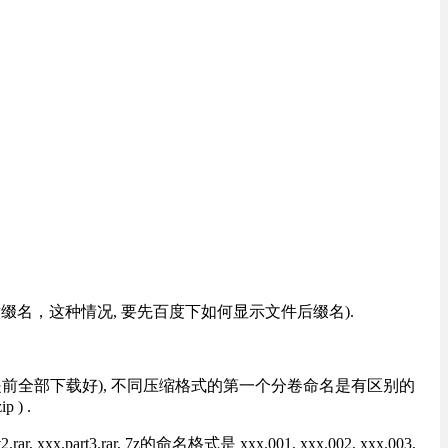
改后缀名，这种情况, 要先百度下如何显示文件后缀名).
提前全部下载好), 不同压缩格式的第一个分卷命名是有区别的
) .
rt3.rar, 7z的命名格式是 xxx.001, xxx.002, xxx.003,