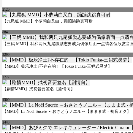
2126
【九尾狐 MMD】小萝莉白又白，蹦蹦跳跳真可耐
884
【三妈 MMD】我和两只九尾狐励志要成为偶像后面一点请各位欣赏音
2299
【MMD】极乐净土?不存在的！【Tokio Funka-三妈式灵梦】
2777
【剧情MMD】找初音要签名【剧情向】
1509
【MMD】La Noël Sucrée ～おさとうノエル～【ままま式 - 初音ミク】
2443