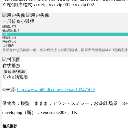
ZIP的排序格式 xxx.zip, xxx.zip.001, xxx.zip.002
一只传奇小狐狸
投稿数
373
被拉黑次数
2
Lv4
投稿主 Lv5
评价师 Lv2
10年用户
最近有种想跳舞的冲动，偶尔玩玩上古时期的游戏，同样天天做无偿MMD视频直播，这是我
在线播放
播放B站视频
前往B站观看
©来源:
http://www.bilibili.com/video/av13247500/
借物表：模型：ままま，アラン・スミシー，お遊戯 场景：RedialC 动作：
developing（斯），xenosnake003，TK
相关推荐