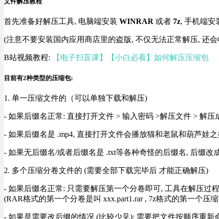
文件解压教程
首先准备好解压工具, 电脑端安装
WINRAR
或者
7z
, 手机端安
(注意不要安装国内应用商店里的盗版, 不仅无法正常解压, 还会
B站视频教程:
【电子扫盲课】【小白必看】如何解压压缩包
目前有2种类型的压缩包:
1. 单一压缩文件的（可以单独下载和解压)
- 如果后缀名正常: 直接打开文件 > 输入密码 >解压文件 > 
- 如果后缀名是 .mp4, 直接打开文件会播放猫和老鼠和葫芦娃之类
- 如果无后缀名/或者后缀名是 .txt等各种奇怪的后缀名, 后缀
2. 多个压缩分卷文件的 (需要全部下载完毕后 才能正确解压)
- 如果后缀名正常: 只需要解压第一个分卷即可, 工具在解压
(RAR格式的第一个分卷是叫 xxx.part1.rar , 7z格式的第一个压缩
- 如果是需要改后缀的情况 (比较少见): 需要把文件按顺序重新命名好才能正常解压, RA