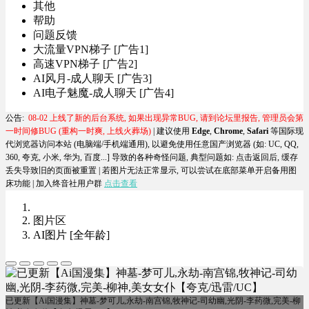
其他
帮助
问题反馈
大流量VPN梯子 [广告1]
高速VPN梯子 [广告2]
AI风月-成人聊天 [广告3]
AI电子魅魔-成人聊天 [广告4]
公告:
08-02 上线了新的后台系统, 如果出现异常BUG, 请到论坛里报告, 管理员会第
一时间修BUG (重构一时爽, 上线火葬场)
| 建议使用
Edge
,
Chrome
,
Safari
等国际现
代浏览器访问本站 (电脑端/手机端通用), 以避免使用任意国产浏览器 (如: UC, QQ,
360, 夸克, 小米, 华为, 百度...] 导致的各种奇怪问题, 典型问题如:
点击返回后, 缓存
丢失导致旧的页面被重置
| 若图片无法正常显示, 可以尝试在底部菜单开启备用图
床功能 |
加入终音社用户群
点击查看
图片区
AI图片 [全年龄]
已更新【Ai国漫集】神墓-梦可儿,永劫-南宫锦,牧神记-司幼幽,光阴-李药微,完美-柳