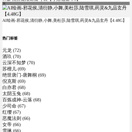
26
AI绘画-邪花侯,清衍静,小舞,美杜莎,陆雪琪,药灵&九品玄丹【4.48G】
热门标签
元龙 (72)
酒玖 (70)
云深不知梦 (70)
苏檀儿 (69)
绝世唐门-唐舞桐 (69)
倪克斯 (69)
白亦君 (68)
太阴玉兔 (68)
百炼成神-云落 (68)
少司命 (67)
红缨 (67)
恶魔法则 (66)
女帝 (66)
雪琳 (66)