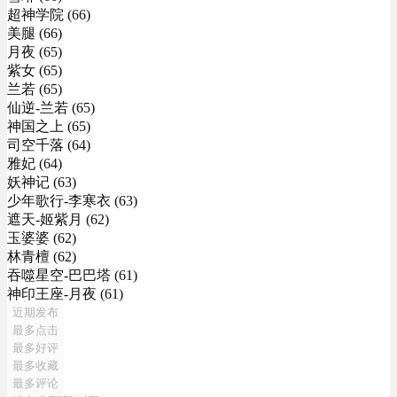
超神学院 (66)
美腿 (66)
月夜 (65)
紫女 (65)
兰若 (65)
仙逆-兰若 (65)
神国之上 (65)
司空千落 (64)
雅妃 (64)
妖神记 (63)
少年歌行-李寒衣 (63)
遮天-姬紫月 (62)
玉婆婆 (62)
林青檀 (62)
吞噬星空-巴巴塔 (61)
神印王座-月夜 (61)
近期发布
最多点击
最多好评
最多收藏
最多评论