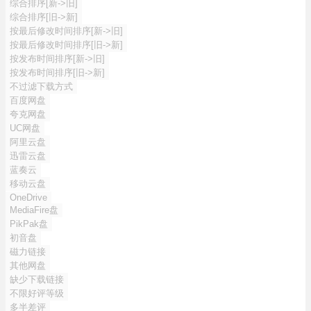
综合排序[新->旧]
综合排序[旧->新]
按最后修改时间排序[新->旧]
按最后修改时间排序[旧->新]
按发布时间排序[新->旧]
按发布时间排序[旧->新]
不过滤下载方式
百度网盘
夸克网盘
UC网盘
阿里云盘
迅雷云盘
蓝奏云
移动云盘
OneDrive
MediaFire盘
PikPak盘
初音盘
磁力链接
其他网盘
缺少下载链接
不限好评等级
多半差评