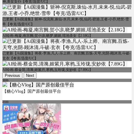
神,美女女仆【夸克/迅雷/UC】
已更新【Ai国漫集】斩神-倪克斯,诛仙-水月,未来-悦,仙武-碧游,王者-小乔,绝世-雪
帝【夸克/迅雷/UC】
AI绘画-梅凝,南宫阙,贺小凉,晓梦,媚姬,瑶池圣女【2.18G】
已更新【Ai国漫集】将夜-李渔,凡人-乐上师、南宫阙,百炼-天穹,光阴-顾沐清,斗破-
玄衣【夸克/迅雷/UC】
AI绘画-蔡金简,清漪,姬紫月,寒鸦,玉玲珑,安妙依【7.89G】
Previous
Next
3939
【糖心Vlog】国产原创最佳平台
2333