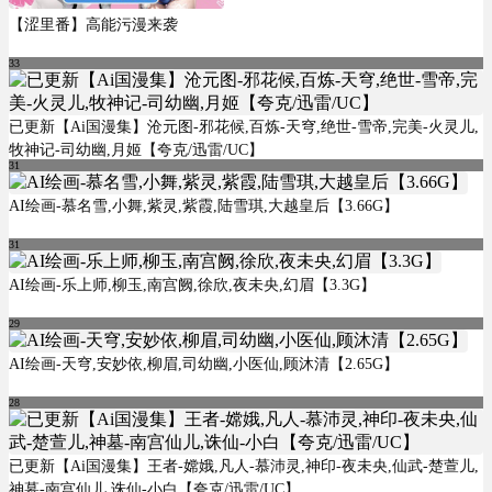
【涩里番】高能污漫来袭
33
已更新【Ai国漫集】沧元图-邪花候,百炼-天穹,绝世-雪帝,完美-火灵儿,
牧神记-司幼幽,月姬【夸克/迅雷/UC】
31
AI绘画-慕名雪,小舞,紫灵,紫霞,陆雪琪,大越皇后【3.66G】
31
AI绘画-乐上师,柳玉,南宫阙,徐欣,夜未央,幻眉【3.3G】
29
AI绘画-天穹,安妙依,柳眉,司幼幽,小医仙,顾沐清【2.65G】
28
已更新【Ai国漫集】王者-嫦娥,凡人-慕沛灵,神印-夜未央,仙武-楚萱儿,
神墓-南宫仙儿,诛仙-小白【夸克/迅雷/UC】