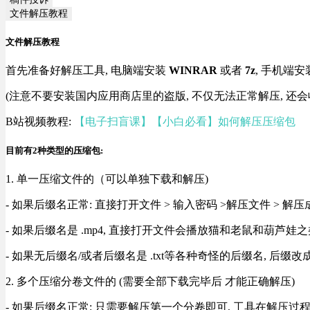
文件解压教程
文件解压教程
首先准备好解压工具, 电脑端安装
WINRAR
或者
7z
, 手机端安
(注意不要安装国内应用商店里的盗版, 不仅无法正常解压, 还会
B站视频教程:
【电子扫盲课】【小白必看】如何解压压缩包
目前有2种类型的压缩包:
1. 单一压缩文件的（可以单独下载和解压)
- 如果后缀名正常: 直接打开文件 > 输入密码 >解压文件 > 
- 如果后缀名是 .mp4, 直接打开文件会播放猫和老鼠和葫芦娃之类
- 如果无后缀名/或者后缀名是 .txt等各种奇怪的后缀名, 后缀
2. 多个压缩分卷文件的 (需要全部下载完毕后 才能正确解压)
- 如果后缀名正常: 只需要解压第一个分卷即可, 工具在解压