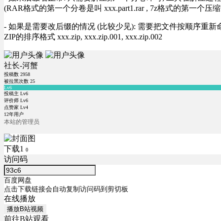
(RAR格式的第一个分卷是叫 xxx.part1.rar , 7z格式的第一个压缩
- 如果是需要改后缀的情况 (比较少见): 需要把文件按顺序重新命名好才能正常解压, RA
ZIP的排序格式 xxx.zip, xxx.zip.001, xxx.zip.002
社长-河蟹
投稿数
2958
被拉黑次数
25
Lv6
投稿主 Lv6
评价师 Lv6
点赞家 Lv4
12年用户
本站的管理员
下载1
0
访问码
百度网盘
点击下载链接会自动复制访问码到剪切板
在线播放
播放B站视频
前往B站观看