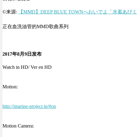
©来源:
【MMD】DEEP BLUE TOWNへおいでよ「水着あぴミク」【1
正在血洗油管的MMD歌曲系列
2017年8月9日发布
Watch in HD/ Ver en HD
Motion:
http://imarine-project.jp/#op
Motion Camera: