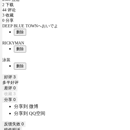
2 下载
44 评论
3 收藏
0 分享
DEEP BLUE TOWNへおいでよ
删除
RICKYMAN
删除
泳装
删除
好评
3
多半好评
差评
0
收藏
3
分享
0
分享到 微博
分享到 QQ空间
反馈失效
0
稿件投诉