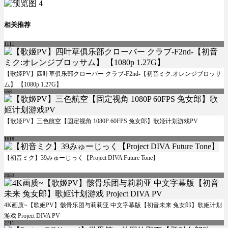
相关推荐
1111
【歌姬PV】四叶草俱乐部クローバー クラブ-F2nd-【初音ミク:オレンジブロッサ
ム】 【1080p 1.27G】
558
【歌姬PV】三色航空【固定视角 1080P 60FPS 兔女郎】歌姬计划游戏PV
1618
【初音ミク】39みゅーじっく【Project DIVA Future Tone】
2053
4K画质~【歌姬PV】骸骨乐团与莉莉亚 中文字幕版【初音未来 兔女郎】歌姬计划
游戏 Project DIVA PV
2711