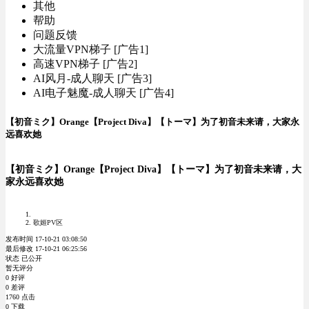
其他
帮助
问题反馈
大流量VPN梯子 [广告1]
高速VPN梯子 [广告2]
AI风月-成人聊天 [广告3]
AI电子魅魔-成人聊天 [广告4]
【初音ミク】Orange【Project Diva】【トーマ】为了初音未来请，大家永
远喜欢她
【初音ミク】Orange【Project Diva】【トーマ】为了初音未来请，大
家永远喜欢她
歌姬PV区
发布时间 17-10-21 03:08:50
最后修改 17-10-21 06:25:56
状态 已公开
暂无评分
0 好评
0 差评
1760 点击
0 下载