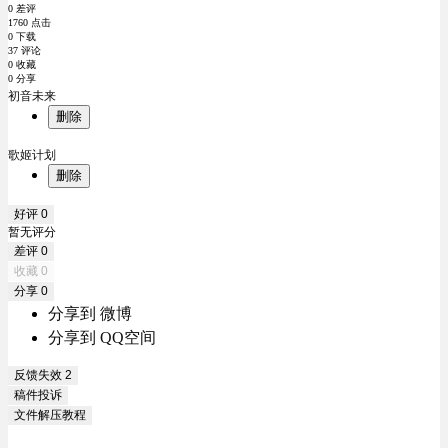
0 差评
1760 点击
0 下载
37 评论
0 收藏
0 分享
初音未来
删除
歌姬计划
删除
好评
0
暂无评分
差评
0
收藏
0
分享
0
分享到 微博
分享到 QQ空间
反馈失效
2
稿件投诉
文件解压教程