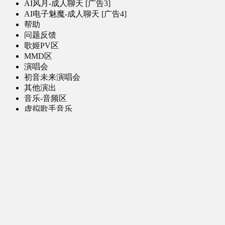
AI风月-成人聊天 [广告3]
AI电子魅魔-成人聊天 [广告4]
帮助
问题反馈
歌姬PV区
MMD区
演唱会
初音未来演唱会
其他演出
音乐-音频区
虚拟歌手音乐
普通歌手音乐
有声小说-广播剧
同人音声-ASMR [全年龄]
其他音频资源
动漫区
日本动画
国产动画
欧美动画
漫画区
日韩漫画
国产漫画