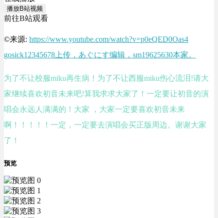
播放B站视频
前往B站观看
©来源:
https://www.youtube.com/watch?v=p0eQED0Oas4
gosick12345678上传，あぐにす编辑，sm19625630本家。
为了不让校服miku再生病！为了不让西服miku伤心流泪!请大
家继续喜欢初音未来吧!算我求求大家了！一定要让初音的演
唱会永远人满满的！大家 ，大家一定要喜欢初音未来
啊！！！！！一定，一定要去演唱会买正版周边。谢谢大家
了！
预览