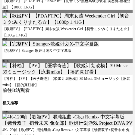
【歌姬PV】【PDAFTPC】~Shake it!~【初音ミク:黑色高级泳装-甜美恶魔-橙花公
主】【1080p 1.60G】
1738
【歌姬PV】【PDAFTPC】周末女孩 Weekender Girl【初音ミク:みくりすたる☆】
【1080p 1.41G】
658
【完整PV】Stranger-歌姬计划X-中文字幕版
3416
【补档】【PV】【医学奇迹】【歌姬计划改模】39 Music 39ミュージック【泳装
miku】【摇的真好看】
前往B站观看
相关推荐
1323
4K-120帧【歌姬PV】混沌组曲 -Giga Remix- 中文字幕版【镜音双子+初音未来 兔