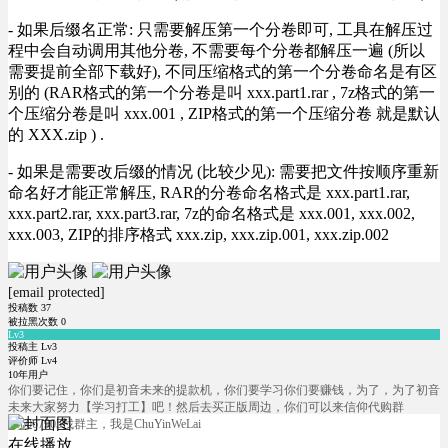
- 如果后缀名正常: 只需要解压第一个分卷即可, 工具在解压过
程中会自动调用其他分卷, 不需要每个分卷都解压一遍 (所以
需要提前全部下载好), 不同压缩格式的第一个分卷命名是有区
别的 (RAR格式的第一个分卷是叫 xxx.part1.rar , 7z格式的第一
个压缩分卷是叫 xxx.001 , ZIP格式的第一个压缩分卷 就是默认
的 XXX.zip ) .
- 如果是需要改后缀的情况 (比较少见): 需要把文件按顺序重新
命名好才能正常解压, RAR的分卷命名格式是 xxx.part1.rar,
xxx.part2.rar, xxx.part3.rar, 7z的命名格式是 xxx.001, xxx.002,
xxx.003, ZIP的排序格式 xxx.zip, xxx.zip.001, xxx.zip.002
[email protected]
投稿数
37
被拉黑次数
0
Lv3
投稿主 Lv3
评价师 Lv4
10年用户
你们要记住，你们是初音未来的提款机，你们要学习你们要赚钱，为了，为了初音
未来大家努力【学习打工】吧！然后去买正版周边，你们可以来信仰代购群
566067905找群主，我是ChuYinWeLai
在线播放