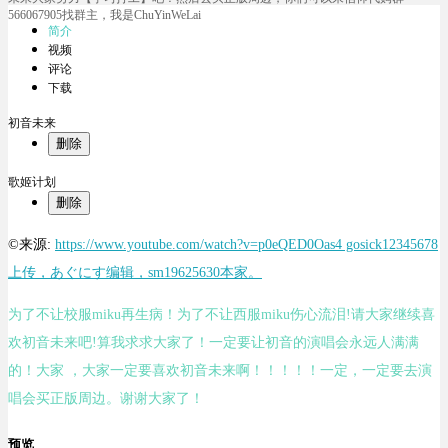
566067905找群主，我是ChuYinWeLai
简介
视频
评论
下载
初音未来
删除
歌姬计划
删除
©来源:
https://www.youtube.com/watch?v=p0eQED0Oas4 gosick12345678
上传，あぐにす编辑，sm19625630本家。
为了不让校服miku再生病！为了不让西服miku伤心流泪!请大家继续喜
欢初音未来吧!算我求求大家了！一定要让初音的演唱会永远人满满
的！大家 ，大家一定要喜欢初音未来啊！！！！！一定，一定要去演
唱会买正版周边。谢谢大家了！
预览