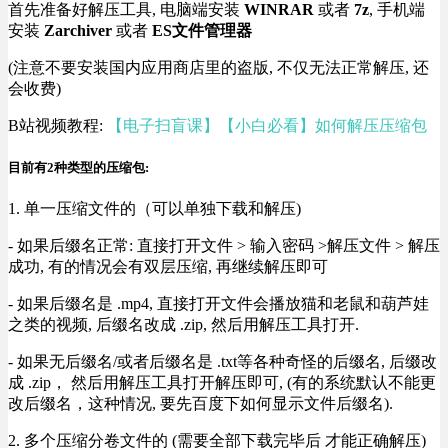
首先准备好解压工具, 电脑端安装
WINRAR
或者
7z
, 手机端
安装
Zarchiver
或者
ES文件管理器
(注意不要安装国内应用商店里的盗版, 不仅无法正常解压, 还
会收费)
B站视频教程:
【电子扫盲课】【小白必看】如何解压压缩包
目前有2种类型的压缩包:
1. 单一压缩文件的（可以单独下载和解压)
- 如果后缀名正常: 直接打开文件 > 输入密码 >解压文件 > 解压
成功, 有的情况会有双层压缩, 再继续解压即可
- 如果后缀名是 .mp4, 直接打开文件会播放猫和老鼠和葫芦娃
之类的视频, 后缀名改成 .zip, 然后用解压工具打开.
- 如果无后缀名/或者后缀名是 .txt等各种奇怪的后缀名, 后缀改
成 .zip， 然后用解压工具打开解压即可, (有的系统默认不能更
改后缀名，这种情况, 要先百度下如何显示文件后缀名).
2. 多个压缩分卷文件的 (需要全部下载完毕后 才能正确解压)