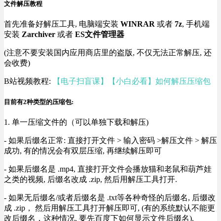
文件解压教程
首先准备好解压工具, 电脑端安装
WINRAR
或者
7z
, 手机端
安装
Zarchiver
或者
ES文件管理器
(注意不要安装国内应用商店里的盗版, 不仅无法正常解压, 还
会收费)
B站视频教程:
【电子扫盲课】【小白必看】如何解压压缩包
目前有2种类型的压缩包:
1. 单一压缩文件的（可以单独下载和解压)
- 如果后缀名正常: 直接打开文件 > 输入密码 >解压文件 > 解压
成功, 有的情况会有双层压缩, 再继续解压即可
- 如果后缀名是 .mp4, 直接打开文件会播放猫和老鼠和葫芦娃
之类的视频, 后缀名改成 .zip, 然后用解压工具打开.
- 如果无后缀名/或者后缀名是 .txt等各种奇怪的后缀名, 后缀改
成 .zip， 然后用解压工具打开解压即可, (有的系统默认不能更
改后缀名，这种情况, 要先百度下如何显示文件后缀名).