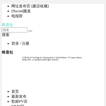
网址发布页 [建议收藏]
Discord频道
电报群
终音社
搜索
登录 / 注册
终音社
© SEGA / © Craft Egg Inc. Developed by Colorful Palette / © Crypton Future
Media, INC. www.piapro.netAll rights reserved.
首页
最新发布
歌姬PV区