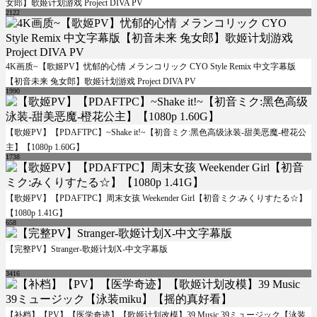
女郎】歌姬计划游戏 Project DIVA PV
2122
4K画质~【歌姬PV】忧郁的心情 メランコリック CYO Style Remix 中文字幕版
【初音未来 兔女郎】歌姬计划游戏 Project DIVA PV
1990
【歌姬PV】【PDAFTPC】~Shake it!~【初音ミク:黑色高级泳装-甜美恶魔-橙花公
主】【1080p 1.60G】
1738
【歌姬PV】【PDAFTPC】周末女孩 Weekender Girl【初音ミク:みくりすたる☆】
【1080p 1.41G】
658
【完整PV】Stranger-歌姬计划X-中文字幕版
3416
【补档】【PV】【医学奇迹】【歌姬计划改模】39 Music 39ミュージック【泳装