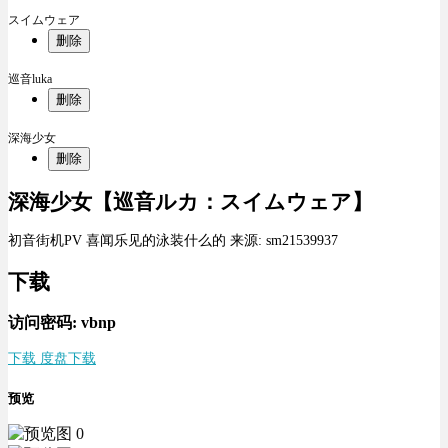
スイムウェア
删除
巡音luka
删除
深海少女
删除
深海少女【巡音ルカ：スイムウェア】
初音街机PV 喜闻乐见的泳装什么的 来源: sm21539937
下载
访问密码: vbnp
下载 度盘下载
预览