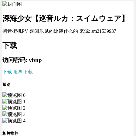
深海少女【巡音ルカ：スイムウェア】
初音街机PV 喜闻乐见的泳装什么的 来源: sm21539937
下载
访问密码: vbnp
下载 度盘下载
预览
相关推荐