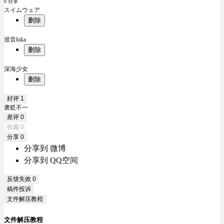
0 分享
スイムウェア
删除
巡音luka
删除
深海少女
删除
好评
1
褒贬不一
差评
0
收藏
0
分享
0
分享到 微博
分享到 QQ空间
反馈失效
0
稿件投诉
文件解压教程
文件解压教程