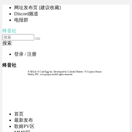
网址发布页 [建议收藏]
Discord频道
电报群
终音社
搜索
登录 / 注册
终音社
© SEGA / © Craft Egg Inc. Developed by Colorful Palette / © Crypton Future
Media, INC. www.piapro.netAll rights reserved.
首页
最新发布
歌姬PV区