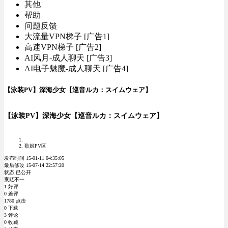
其他
帮助
问题反馈
大流量VPN梯子 [广告1]
高速VPN梯子 [广告2]
AI风月-成人聊天 [广告3]
AI电子魅魔-成人聊天 [广告4]
【泳装PV】深海少女【巡音ルカ：スイムウェア】
【泳装PV】深海少女【巡音ルカ：スイムウェア】
歌姬PV区
发布时间 15-01-11 04:35:05
最后修改 15-07-14 22:57:20
状态 已公开
褒贬不一
1 好评
0 差评
1780 点击
0 下载
3 评论
0 收藏