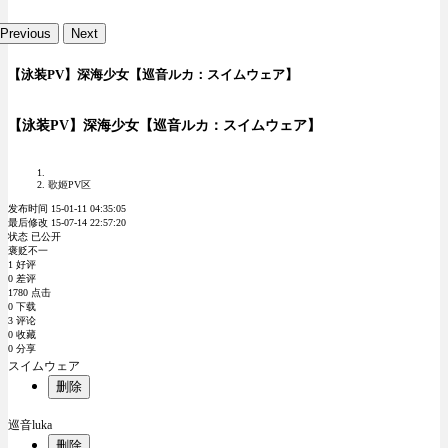
Previous
Next
【泳装PV】深海少女【巡音ルカ：スイムウェア】
【泳装PV】深海少女【巡音ルカ：スイムウェア】
歌姬PV区
发布时间 15-01-11 04:35:05
最后修改 15-07-14 22:57:20
状态 已公开
褒贬不一
1 好评
0 差评
1780 点击
0 下载
3 评论
0 收藏
0 分享
スイムウェア
删除
巡音luka
删除