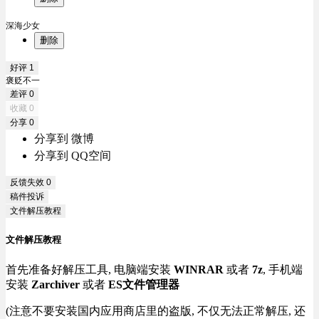
深海少女
删除
好评
1
褒贬不一
差评
0
收藏
0
分享
0
分享到 微博
分享到 QQ空间
反馈失效
0
稿件投诉
文件解压教程
文件解压教程
首先准备好解压工具, 电脑端安装
WINRAR
或者
7z
, 手机端
安装
Zarchiver
或者
ES文件管理器
(注意不要安装国内应用商店里的盗版, 不仅无法正常解压, 还