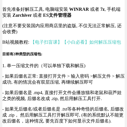
首先准备好解压工具, 电脑端安装
WINRAR
或者
7z
, 手机端
安装
Zarchiver
或者
ES文件管理器
(注意不要安装国内应用商店里的盗版, 不仅无法正常解压, 还
会收费)
B站视频教程:
【电子扫盲课】【小白必看】如何解压压缩包
目前有2种类型的压缩包:
1. 单一压缩文件的（可以单独下载和解压)
- 如果后缀名正常: 直接打开文件 > 输入密码 >解压文件 > 解压
成功, 有的情况会有双层压缩, 再继续解压即可
- 如果后缀名是 .mp4, 直接打开文件会播放猫和老鼠和葫芦娃
之类的视频, 后缀名改成 .zip, 然后用解压工具打开.
- 如果无后缀名/或者后缀名是 .txt等各种奇怪的后缀名, 后缀改
成 .zip， 然后用解压工具打开解压即可, (有的系统默认不能更
改后缀名，这种情况, 要先百度下如何显示文件后缀名).