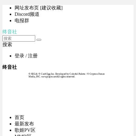
网址发布页 [建议收藏]
Discord频道
电报群
终音社
搜索
登录 / 注册
终音社
© SEGA / © Craft Egg Inc. Developed by Colorful Palette / © Crypton Future
Media, INC. www.piapro.netAll rights reserved.
首页
最新发布
歌姬PV区