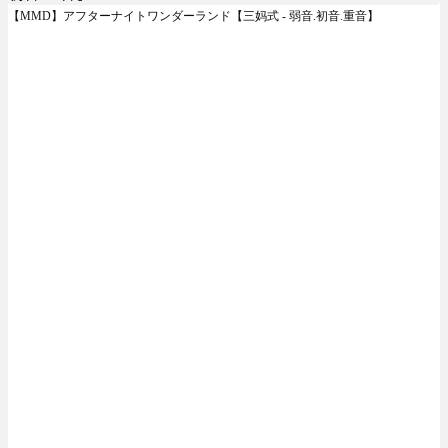
【MMD】アフターナイトワンダーランド【三妈式 - 弱音.初音.重音】