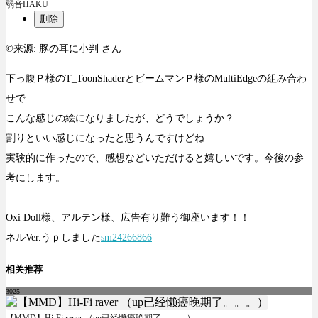
弱音HAKU
删除
©来源:
豚の耳に小判 さん
下っ腹Ｐ様のT_ToonShaderとビームマンＰ様のMultiEdgeの組み合わ
せで
こんな感じの絵になりましたが、どうでしょうか？
割りといい感じになったと思うんですけどね
実験的に作ったので、感想などいただけると嬉しいです。今後の参
考にします。
Oxi Doll様、アルテン様、広告有り難う御座います！！
ネルVer.うｐしました
sm24266866
相关推荐
3025