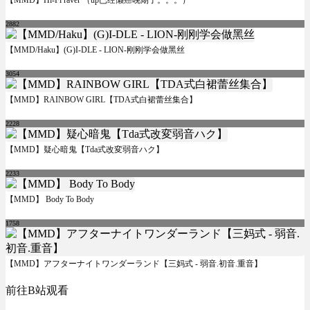
【MMD】Hi-Fi raver （up已经懒癌晚期了。。。）
2882
【MMD/Haku】(G)I-DLE - LION-刚刚学会做黑丝
3054
【MMD】RAINBOW GIRL【TDA式白裙蕾丝集合】
2228
【MMD】疑心暗鬼【Tda式改変弱音ハク】
2233
【MMD】 Body To Body
1758
【MMD】アフターナイトワンダーランド【三妈式 - 弱音.初音.重音】
前往B站观看