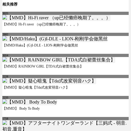
相关推荐
3025
【MMD】Hi-Fi raver （up已经懒癌晚期了。。。）
2882
【MMD/Haku】(G)I-DLE - LION-刚刚学会做黑丝
3054
【MMD】RAINBOW GIRL【TDA式白裙蕾丝集合】
2228
【MMD】疑心暗鬼【Tda式改変弱音ハク】
2233
【MMD】 Body To Body
1758