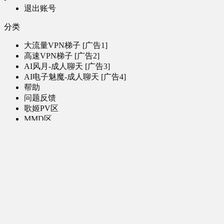
退出账号
分类
大流量VPN梯子 [广告1]
高速VPN梯子 [广告2]
AI风月-成人聊天 [广告3]
AI电子魅魔-成人聊天 [广告4]
帮助
问题反馈
歌姬PV区
MMD区
演唱会
初音未来演唱会
其他演出
音乐-音频区
虚拟歌手音乐
普通歌手音乐
有声小说-广播剧
同人音声-ASMR [全年龄]
其他音频资源
动漫区