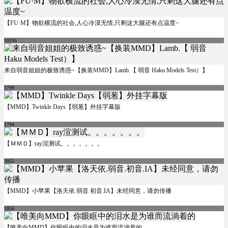
【FU·M】物欲横流的社会,人心冷漠无情,只剩这大腿还有点温度~
10195
来自弱音姐姐的极致诱惑~【换装MMD】Lamb.【 弱音 Haku Models Test）】
1799
【MMD】Twinkle Days【弱葱】外挂字幕版
1794
【ＭＭＤ】ray渲测试。。。。。。。
3952
【MMD】小苹果【洛天依.弱音.初音.IA】未经同意，请勿传播
1856
【唯美向MMD】你眼眶中的泪水是为谁而流淌着的