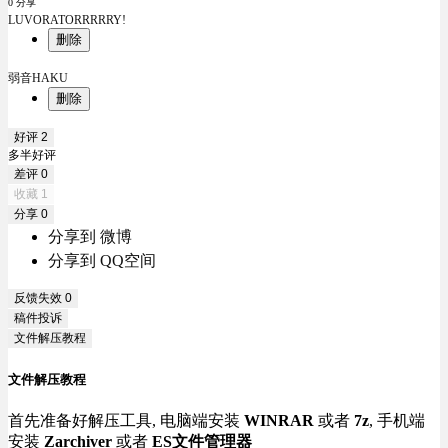
0 分享
LUVORATORRRRRY!
删除
弱音HAKU
删除
好评
2
多半好评
差评
0
收藏
1
分享
0
分享到 微博
分享到 QQ空间
反馈失效
0
稿件投诉
文件解压教程
文件解压教程
首先准备好解压工具, 电脑端安装
WINRAR
或者
7z
, 手机端
安装
Zarchiver
或者
ES文件管理器