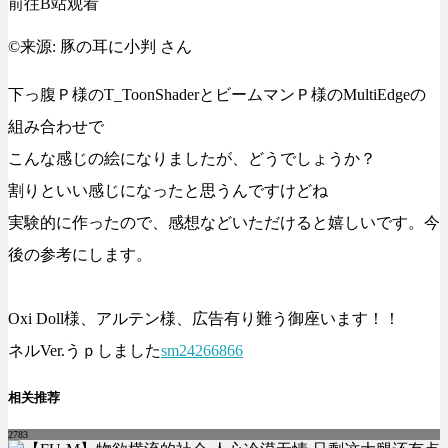
前往B站观看
©来源:
豚の耳に小判 さん
下っ腹Ｐ様のT_ToonShaderとビームマンＰ様のMultiEdgeの
組み合わせで
こんな感じの絵になりましたが、どうでしょうか？
割りといい感じになったと思うんですけどね
実験的に作ったので、感想などいただけると嬉しいです。今
後の参考にします。
Oxi Doll様、アルテン様、広告有り難う御座います！！
ネルVer.うｐしました
sm24266866
相关推荐
2783