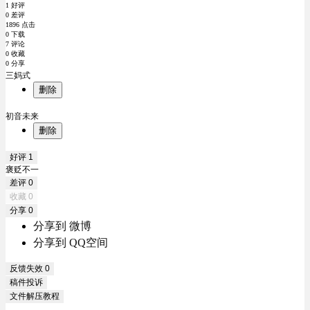
1 好评
0 差评
1896 点击
0 下载
7 评论
0 收藏
0 分享
三妈式
删除
初音未来
删除
好评
1
褒贬不一
差评
0
收藏
0
分享
0
分享到 微博
分享到 QQ空间
反馈失效
0
稿件投诉
文件解压教程