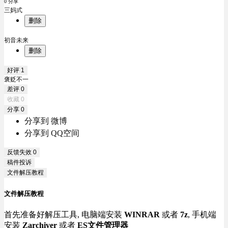
0 分享
三妈式
删除
初音未来
删除
好评
1
褒贬不一
差评
0
收藏
0
分享
0
分享到 微博
分享到 QQ空间
反馈失效
0
稿件投诉
文件解压教程
文件解压教程
首先准备好解压工具, 电脑端安装
WINRAR
或者
7z
, 手机端
安装
Zarchiver
或者
ES文件管理器