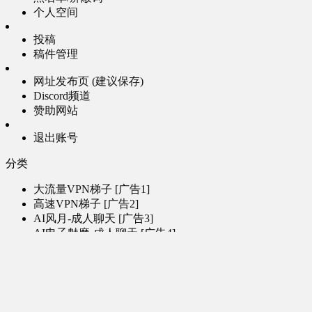
个人空间
投稿
稿件管理
网址发布页 (建议保存)
Discord频道
赞助网站
退出账号
分类
大流量VPN梯子 [广告1]
高速VPN梯子 [广告2]
AI风月-成人聊天 [广告3]
AI电子魅魔-成人聊天 [广告4]
帮助
问题反馈
歌姬PV区
MMD区
演唱会