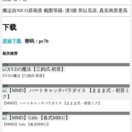
搬运自NICO原画质 截图等级- 渣5级 所以见谅, 真实画质更高
下载
度娘下载
密码：pc7b
相关推荐
1711
XYZの魔法【三妈式-初音】
1907
【MMD】 ハートキャッチパラダイス 【ままま式 – 初音ミク】
2037
【MMD】Girls 【各式MIKU】