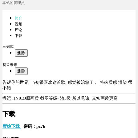
本站的管理员
简介
视频
评论
下载
三妈式
删除
初音未来
删除
告诉你的世界, 当初很喜欢这首歌, 感觉被治愈了 , 特殊质感 渲染 很
不错
搬运自NICO原画质 截图等级- 渣5级 所以见谅, 真实画质更高
下载
度娘下载
密码：pc7b