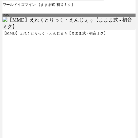
ワールドイズマイン 【ままま式-初音ミク】
1915
【MMD】えれくとりっく・えんじぇぅ【ままま式 - 初音ミク】