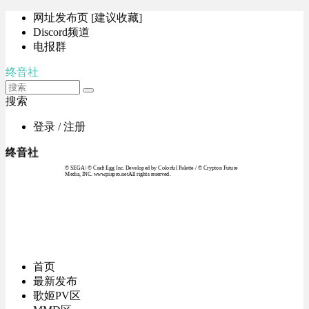
网址发布页 [建议收藏]
Discord频道
电报群
终音社
搜索
登录 / 注册
终音社
© SEGA / © Craft Egg Inc. Developed by Colorful Palette / © Crypton Future
Media, INC. www.piapro.netAll rights reserved.
首页
最新发布
歌姬PV区