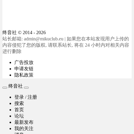
终音社
© 2014 - 2026
站长邮箱: admin@mikuclub.eu | 如果您在本站发现用户上传的
内容侵犯了您的版权, 请联系站长, 将在 24 小时内对相关内容
进行删除
广告投放
申请友链
隐私政策
终音社
登录 / 注册
搜索
首页
论坛
最新发布
我的关注