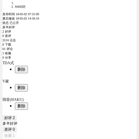
MMD区
发布时间 18-05-02 07:55:00
最后修改 18-05-02 14:56:19
状态 已公开
多半好评
2 好评
0 差评
3124 点击
0 下载
61 评论
1 收藏
0 分享
TDA式
删除
V家
删除
弱音(HAKU)
删除
好评
2
多半好评
差评
0
收藏
1