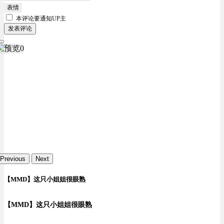
表情
本评论要
通知UP主
发表评论
Previous
Next
【MMD】这只小姐姐很眼熟
【MMD】这只小姐姐很眼熟