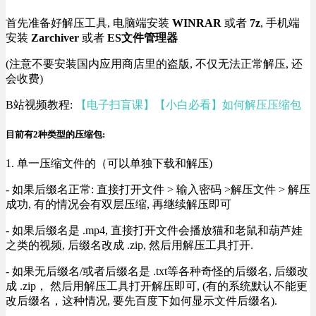
首先准备好解压工具, 电脑端安装
WINRAR
或者
7z
, 手机端
安装
Zarchiver
或者
ES文件管理器
(注意不要安装国内应用商店里的盗版, 不仅无法正常解压, 还
会收费)
B站视频教程:
【电子扫盲课】【小白必看】如何解压压缩包
目前有2种类型的压缩包:
1. 单一压缩文件的（可以单独下载和解压)
- 如果后缀名正常: 直接打开文件 > 输入密码 >解压文件 > 解压
成功, 有的情况会有双层压缩, 再继续解压即可
- 如果后缀名是 .mp4, 直接打开文件会播放猫和老鼠和葫芦娃
之类的视频, 后缀名改成 .zip, 然后用解压工具打开.
- 如果无后缀名/或者后缀名是 .txt等各种奇怪的后缀名, 后缀改
成 .zip， 然后用解压工具打开解压即可, (有的系统默认不能更
改后缀名，这种情况, 要先百度下如何显示文件后缀名).