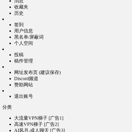
消息
收藏夹
历史
签到
用户信息
黑名单/屏蔽词
个人空间
投稿
稿件管理
网址发布页 (建议保存)
Discord频道
赞助网站
退出账号
分类
大流量VPN梯子 [广告1]
高速VPN梯子 [广告2]
AI风月-成人聊天 [广告3]