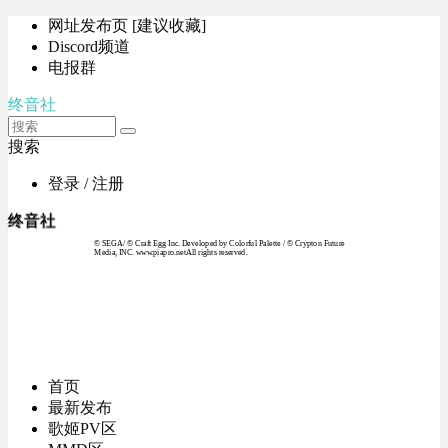
网址发布页 [建议收藏]
Discord频道
电报群
终音社
搜索
登录 / 注册
终音社
© SEGA / © Craft Egg Inc. Developed by Colorful Palette / © Crypton Future
Media, INC. www.piapro.netAll rights reserved.
首页
最新发布
歌姬PV区