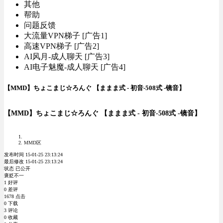
其他
帮助
问题反馈
大流量VPN梯子 [广告1]
高速VPN梯子 [广告2]
AI风月-成人聊天 [广告3]
AI电子魅魔-成人聊天 [广告4]
【MMD】ちょこまじ☆ろんぐ 【ままま式 - 初音-508式 -镜音】
【MMD】ちょこまじ☆ろんぐ 【ままま式 - 初音-508式 -镜音】
MMD区
发布时间 15-01-25 23:13:24
最后修改 15-01-25 23:13:24
状态 已公开
褒贬不一
1 好评
0 差评
1678 点击
0 下载
3 评论
0 收藏