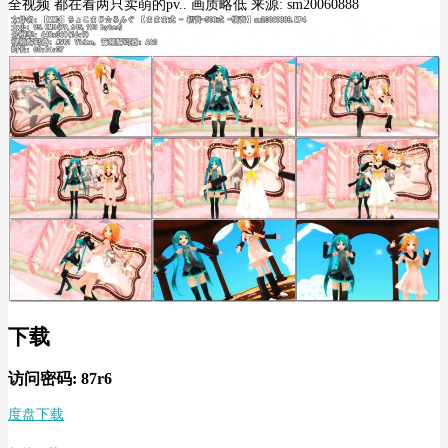
全视频 都在看两只卖萌的pv.. 画质略低 来源: sm20060888
下载
访问密码: 87r6
度盘下载