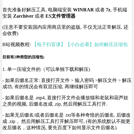
首先准备好解压工具, 电脑端安装
WINRAR
或者
7z
, 手机端
安装
Zarchiver
或者
ES文件管理器
(注意不要安装国内应用商店里的盗版, 不仅无法正常解压, 还
会收费)
B站视频教程:
【电子扫盲课】【小白必看】如何解压压缩包
目前有2种类型的压缩包:
1. 单一压缩文件的（可以单独下载和解压)
- 如果后缀名正常: 直接打开文件 > 输入密码 >解压文件 > 解压
成功, 有的情况会有双层压缩, 再继续解压即可
- 如果后缀名是 .mp4, 直接打开文件会播放猫和老鼠和葫芦娃
之类的视频, 后缀名改成 .zip, 然后用解压工具打开.
- 如果无后缀名/或者后缀名是 .txt等各种奇怪的后缀名, 后缀改
成 .zip， 然后用解压工具打开解压即可, (有的系统默认不能更
改后缀名，这种情况, 要先百度下如何显示文件后缀名).