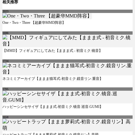
相关推荐
2023
One・Two・Three 【超豪华MMD阵容】
1696
【MMD】フィギュアにしてみた【ままま式 - 初音ミク.镜音】
1724
ネコミミアーカイブ【ままま猫耳式-初音ミク.鏡音リン.重音】
1705
ハッピーシンセサイザ【ままま式-初音ミク.镜音.巡音.GUMI】
1658
ハッピートラップ【ままま萝莉式-初音ミク.鏡音リン】高萌