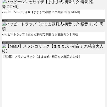
ハッピーシンセサイザ【ままま式-初音ミク.镜音.巡音.GUMI】
1658
ハッピートラップ【ままま萝莉式-初音ミク.鏡音リン】高萌
1712
【MMD】メランコリック【ままま式 - 初音ミク.镜音大人铃】