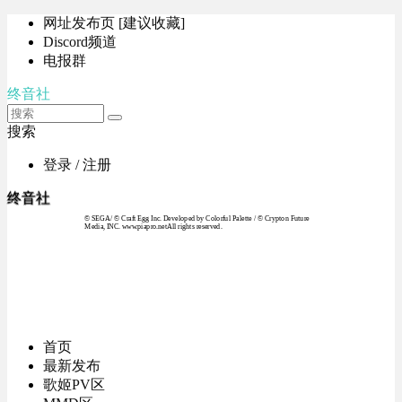
网址发布页 [建议收藏]
Discord频道
电报群
终音社
搜索
登录 / 注册
终音社
© SEGA / © Craft Egg Inc. Developed by Colorful Palette / © Crypton Future
Media, INC. www.piapro.netAll rights reserved.
首页
最新发布
歌姬PV区