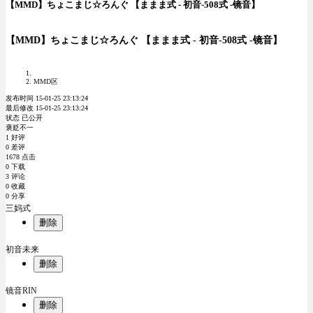
【MMD】ちょこまじ☆ろんぐ 【ままま式 - 初音-508式 -镜音】
【MMD】ちょこまじ☆ろんぐ 【ままま式 - 初音-508式 -镜音】
MMD区
发布时间 15-01-25 23:13:24
最后修改 15-01-25 23:13:24
状态 已公开
褒贬不一
1 好评
0 差评
1678 点击
0 下载
3 评论
0 收藏
0 分享
三妈式
删除
初音未来
删除
镜音RIN
删除