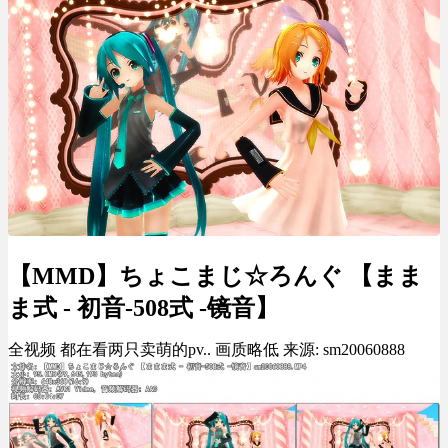
【MMD】ちょこまじ☆ろんぐ 【まま
ま式 - 初音-508式 -镜音】
全视频 都在看两只卖萌的pv.. 画质略低 来源: sm20060888