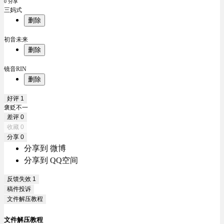
0 分享
三妈式
删除
初音未来
删除
镜音RIN
删除
好评
1
褒贬不一
差评
0
收藏
0
分享
0
分享到 微博
分享到 QQ空间
反馈失效
1
稿件投诉
文件解压教程
文件解压教程