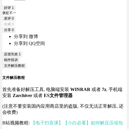
好评
1
褒贬不一
差评
0
收藏
0
分享
0
分享到 微博
分享到 QQ空间
反馈失效
1
稿件投诉
文件解压教程
文件解压教程
首先准备好解压工具, 电脑端安装
WINRAR
或者
7z
, 手机端
安装
Zarchiver
或者
ES文件管理器
(注意不要安装国内应用商店里的盗版, 不仅无法正常解压, 还
会收费)
B站视频教程:
【电子扫盲课】【小白必看】如何解压压缩包