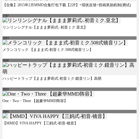
【合集】2015年2月MMD合集打包下载【22P】+现状反馈+投稿奖励机制(测试)
1767
リンリンシグナル【ままま萝莉式-.初音ミク.亚北】
1313
メランコリック 【ままま式-初音ミク.508式镜音リン】
1658
ハッピートラップ【ままま萝莉式-初音ミク.鏡音リン】高萌
2023
One・Two・Three 【超豪华MMD阵容】
1904
【MMD】VIVA HAPPY【三妈式-初音-镜音】