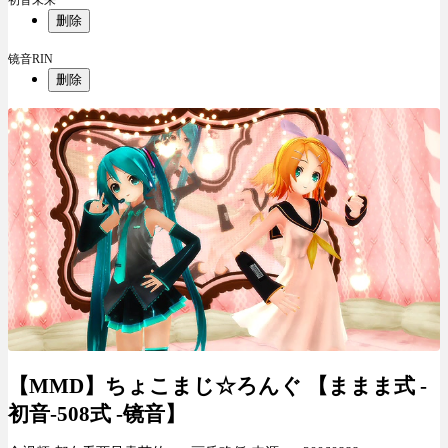
初音未来
删除
镜音RIN
删除
【MMD】ちょこまじ☆ろんぐ 【ままま式 -
初音-508式 -镜音】