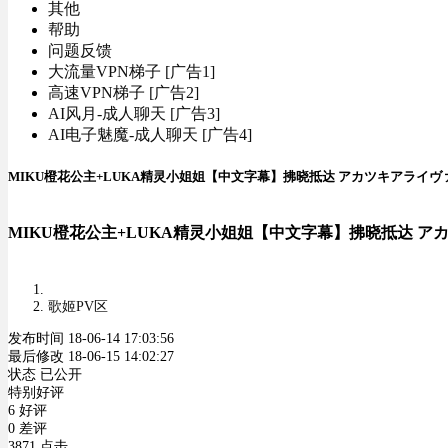
其他
帮助
问题反馈
大流量VPN梯子 [广告1]
高速VPN梯子 [广告2]
AI风月-成人聊天 [广告3]
AI电子魅魔-成人聊天 [广告4]
MIKU橙花公主+LUKA精灵小姐姐【中文字幕】拂晓抵达 アカツキアライヴァル
MIKU橙花公主+LUKA精灵小姐姐【中文字幕】拂晓抵达 アカ
歌姬PV区
发布时间 18-06-14 17:03:56
最后修改 18-06-15 14:02:27
状态 已公开
特别好评
6 好评
0 差评
3871 点击