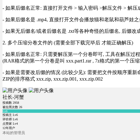
- 如果后缀名正常: 直接打开文件 > 输入密码 >解压文件 > 
- 如果后缀名是 .mp4, 直接打开文件会播放猫和老鼠和葫芦娃之类
- 如果无后缀名/或者后缀名是 .txt等各种奇怪的后缀名, 后缀
2. 多个压缩分卷文件的 (需要全部下载完毕后 才能正确解压)
- 如果后缀名正常: 只需要解压第一个分卷即可, 工具在解压
(RAR格式的第一个分卷是叫 xxx.part1.rar , 7z格式的第一个压缩
- 如果是需要改后缀的情况 (比较少见): 需要把文件按顺序重新命名好才能正常解压, RA
ZIP的排序格式 xxx.zip, xxx.zip.001, xxx.zip.002
社长-河蟹
投稿数
2958
被拉黑次数
26
Lv6
投稿主 Lv6
评价师 Lv6
点赞家 Lv4
12年用户
本站的管理员