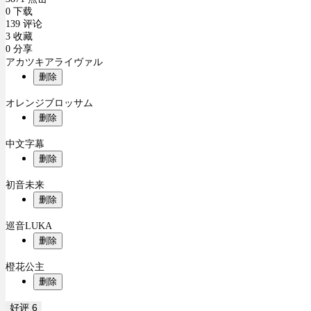
0 下载
139 评论
3 收藏
0 分享
アカツキアライヴァル
删除
オレンジブロッサム
删除
中文字幕
删除
初音未来
删除
巡音LUKA
删除
橙花公主
删除
好评
6