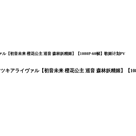
【初音未来 橙花公主 巡音 森林妖精姬】【1080P-60帧】歌姬计划PV
ツキアライヴァル【初音未来 橙花公主 巡音 森林妖精姬】【1080