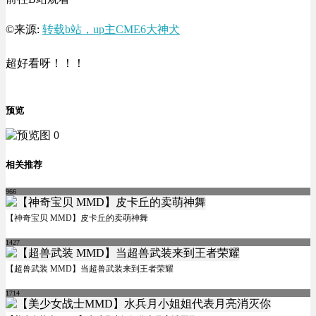
©来源:
转载b站，up主CME6大神犬
超好看呀！！！
预览
相关推荐
966
【神奇宝贝 MMD】皮卡丘的卖萌神舞
1427
【超兽武装 MMD】当超兽武装来到王者荣耀
1714