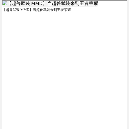
【超兽武装 MMD】当超兽武装来到王者荣耀