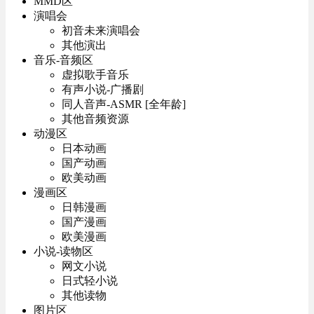
MMD区
演唱会
初音未来演唱会
其他演出
音乐-音频区
虚拟歌手音乐
有声小说-广播剧
同人音声-ASMR [全年龄]
其他音频资源
动漫区
日本动画
国产动画
欧美动画
漫画区
日韩漫画
国产漫画
欧美漫画
小说-读物区
网文小说
日式轻小说
其他读物
图片区