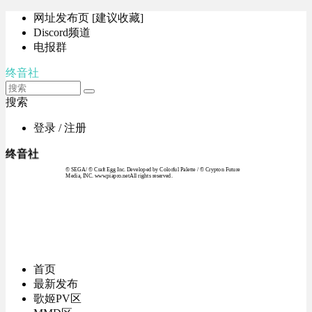
网址发布页 [建议收藏]
Discord频道
电报群
终音社
搜索
登录 / 注册
终音社
© SEGA / © Craft Egg Inc. Developed by Colorful Palette / © Crypton Future
Media, INC. www.piapro.netAll rights reserved.
首页
最新发布
歌姬PV区