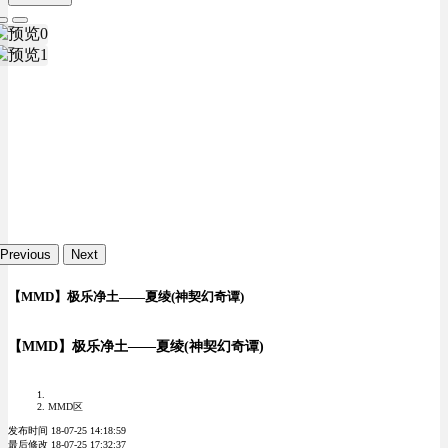
Previous
Next
【MMD】极乐净土——夏绫(神契幻奇谭)
【MMD】极乐净土——夏绫(神契幻奇谭)
MMD区
发布时间 18-07-25 14:18:59
最后修改 18-07-25 17:32:37