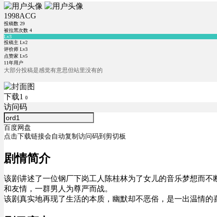
1998ACG
投稿数
29
被拉黑次数
4
Lv3
投稿主 Lv2
评价师 Lv3
点赞家 Lv5
11年用户
大部分投稿是感觉有意思但站里没有的
下载1
0
访问码
百度网盘
点击下载链接会自动复制访问码到剪切板
剧情简介
该剧讲述了一位钢厂下岗工人陈桂林为了女儿的音乐梦想而不
和友情，一群男人为尊严而战。
该剧真实地再现了生活的本质，幽默却不恶俗，是一出温情的