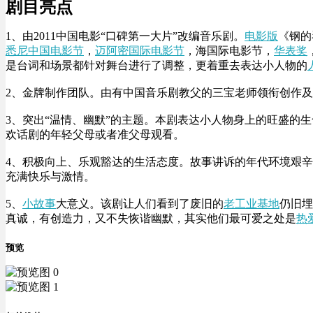
剧目亮点
1、由2011中国电影“口碑第一大片”改编音乐剧。
电影版
《钢的
悉尼中国电影节
，
迈阿密国际电影节
，海国际电影节，
华表奖
是台词和场景都针对舞台进行了调整，更着重去表达小人物的
2、金牌制作团队。由有中国音乐剧教父的三宝老师领衔创作
3、突出“温情、幽默”的主题。本剧表达小人物身上的旺盛的
欢话剧的年轻父母或者准父母观看。
4、积极向上、乐观豁达的生活态度。故事讲诉的年代环境艰
充满快乐与激情。
5、
小故事
大意义。该剧让人们看到了废旧的
老工业基地
仍旧埋
真诚，有创造力，又不失恢谐幽默，其实他们最可爱之处是
热
预览