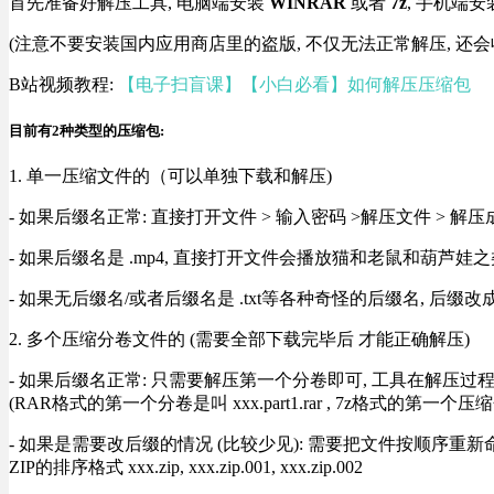
首先准备好解压工具, 电脑端安装
WINRAR
或者
7z
, 手机端安
(注意不要安装国内应用商店里的盗版, 不仅无法正常解压, 还会
B站视频教程:
【电子扫盲课】【小白必看】如何解压压缩包
目前有2种类型的压缩包:
1. 单一压缩文件的（可以单独下载和解压)
- 如果后缀名正常: 直接打开文件 > 输入密码 >解压文件 > 
- 如果后缀名是 .mp4, 直接打开文件会播放猫和老鼠和葫芦娃之类
- 如果无后缀名/或者后缀名是 .txt等各种奇怪的后缀名, 后缀
2. 多个压缩分卷文件的 (需要全部下载完毕后 才能正确解压)
- 如果后缀名正常: 只需要解压第一个分卷即可, 工具在解压
(RAR格式的第一个分卷是叫 xxx.part1.rar , 7z格式的第一个压缩
- 如果是需要改后缀的情况 (比较少见): 需要把文件按顺序重新命名好才能正常解压, RA
ZIP的排序格式 xxx.zip, xxx.zip.001, xxx.zip.002