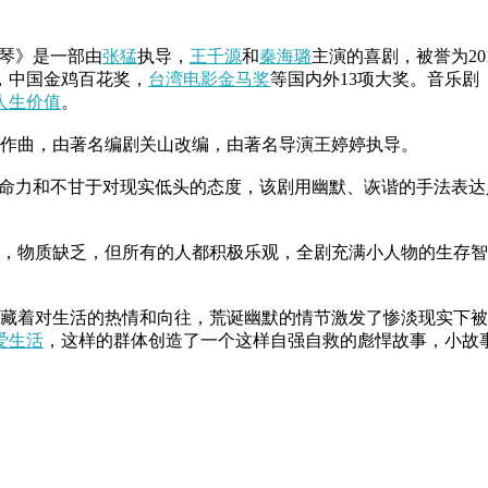
琴》是一部由
张猛
执导，
王千源
和
秦海璐
主演的喜剧，被誉为20
，中国金鸡百花奖，
台湾电影金马奖
等国内外13项大奖。音乐
人生价值
。
及作曲，由著名编剧关山改编，由著名导演王婷婷执导。
生命力和不甘于对现实低头的态度，该剧用幽默、诙谐的手法表
辛，物质缺乏，但所有的人都积极乐观，全剧充满小人物的生存
藏着对生活的热情和向往，荒诞幽默的情节激发了惨淡现实下
爱生活
，这样的群体创造了一个这样自强自救的彪悍故事，小故