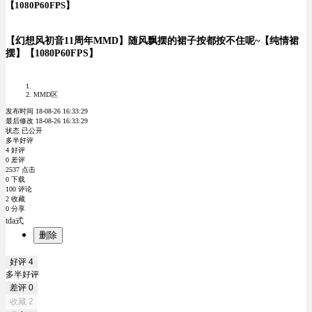
【1080P60FPS】
【幻想风初音11周年MMD】随风飘摆的裙子按都按不住呢~【纯情裙
摆】【1080P60FPS】
MMD区
发布时间 18-08-26 16:33:29
最后修改 18-08-26 16:33:29
状态 已公开
多半好评
4 好评
0 差评
2537 点击
0 下载
100 评论
2 收藏
0 分享
tda式
删除
好评
4
多半好评
差评
0
收藏
2