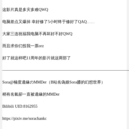
这影片真是多灾多难QWQ
电脑差点又爆掉 幸好修了5小时终于修好了QAQ……
大家三连祝福我电脑不再坏好不好QWQ
而且求你们投我一票orz
好了就这样吧11周年的影片就这两部了
———————————————————————————————
Sora@極度邊緣のMMDer（B站名偽娘Sora醬的幻想世界）
稍有名氣卻一直被邊緣的MMDer
Bilibili UID:8162955
https://pixiv.me/sorachankc