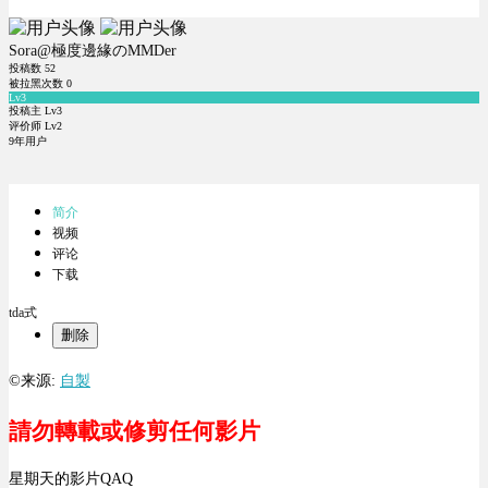
Sora@極度邊緣のMMDer
投稿数
52
被拉黑次数
0
Lv3
投稿主 Lv3
评价师 Lv2
9年用户
简介
视频
评论
下载
tda式
删除
©来源:
自製
請勿轉載或修剪任何影片
星期天的影片QAQ