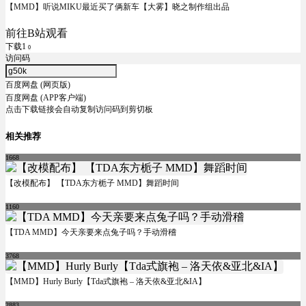
【MMD】听说MIKU最近买了俩新车【大雾】晓之制作组出品
前往B站观看
下载1
0
访问码
百度网盘 (网页版)
百度网盘 (APP客户端)
点击下载链接会自动复制访问码到剪切板
相关推荐
1668
【改模配布】 【TDA东方栀子 MMD】舞蹈时间
1160
【TDA MMD】今天亲要来点兔子吗？手动滑稽
3768
【MMD】Hurly Burly【Tda式旗袍 – 洛天依&亚北&IA】
2883