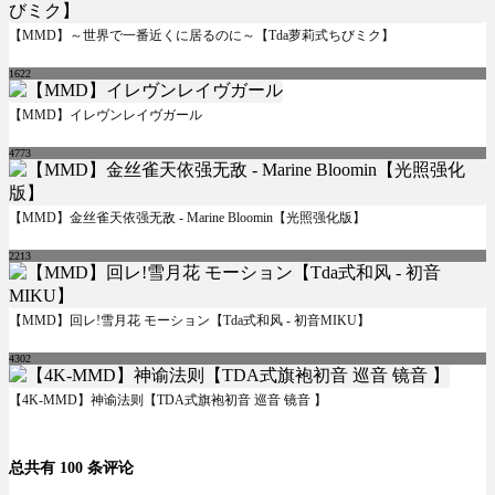
【MMD】～世界で一番近くに居るのに～【Tda萝莉式ちびミク】
1622
【MMD】イレヴンレイヴガール
4773
【MMD】金丝雀天依强无敌 - Marine Bloomin【光照强化版】
2213
【MMD】回レ!雪月花 モーション【Tda式和风 - 初音MIKU】
4302
【4K-MMD】神谕法则【TDA式旗袍初音 巡音 镜音 】
总共有 100 条评论