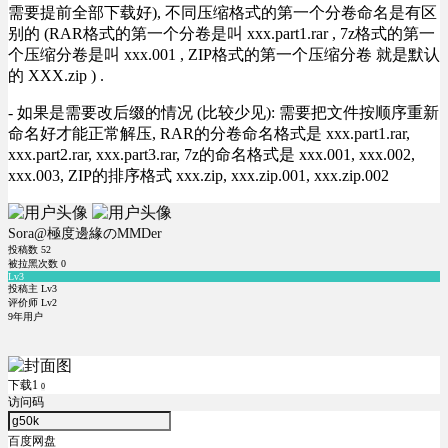
需要提前全部下载好), 不同压缩格式的第一个分卷命名是有区
别的 (RAR格式的第一个分卷是叫 xxx.part1.rar , 7z格式的第一
个压缩分卷是叫 xxx.001 , ZIP格式的第一个压缩分卷 就是默认
的 XXX.zip ) .
- 如果是需要改后缀的情况 (比较少见): 需要把文件按顺序重新
命名好才能正常解压, RAR的分卷命名格式是 xxx.part1.rar,
xxx.part2.rar, xxx.part3.rar, 7z的命名格式是 xxx.001, xxx.002,
xxx.003, ZIP的排序格式 xxx.zip, xxx.zip.001, xxx.zip.002
Sora@極度邊緣のMMDer
投稿数
52
被拉黑次数
0
Lv3
投稿主 Lv3
评价师 Lv2
9年用户
下载1
0
访问码
百度网盘