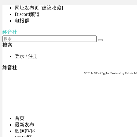
网址发布页 [建议收藏]
Discord频道
电报群
终音社
搜索
登录 / 注册
终音社
© SEGA / © Craft Egg Inc. Developed by Colorful Pale
首页
最新发布
歌姬PV区