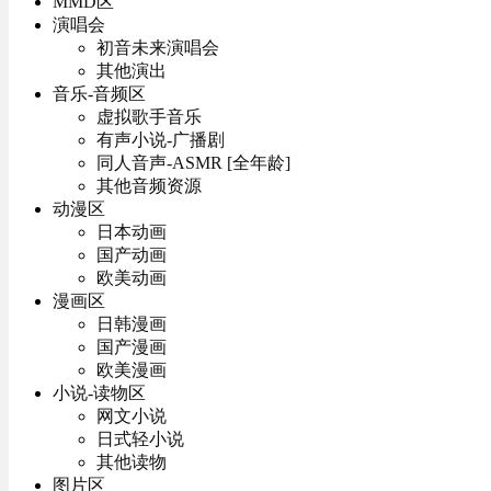
MMD区
演唱会
初音未来演唱会
其他演出
音乐-音频区
虚拟歌手音乐
有声小说-广播剧
同人音声-ASMR [全年龄]
其他音频资源
动漫区
日本动画
国产动画
欧美动画
漫画区
日韩漫画
国产漫画
欧美漫画
小说-读物区
网文小说
日式轻小说
其他读物
图片区