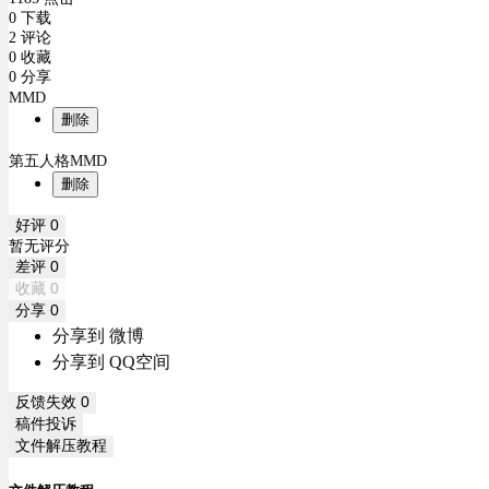
0 下载
2 评论
0 收藏
0 分享
MMD
删除
第五人格MMD
删除
好评
0
暂无评分
差评
0
收藏
0
分享
0
分享到 微博
分享到 QQ空间
反馈失效
0
稿件投诉
文件解压教程