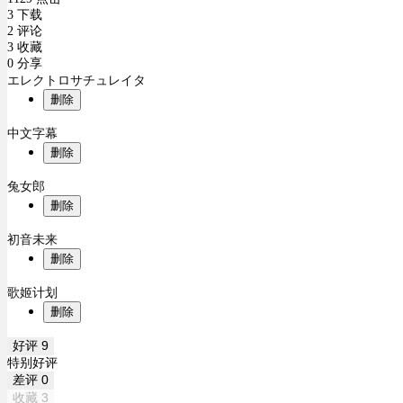
3 下载
2 评论
3 收藏
0 分享
エレクトロサチュレイタ
删除
中文字幕
删除
兔女郎
删除
初音未来
删除
歌姬计划
删除
好评
9
特别好评
差评
0
收藏
3