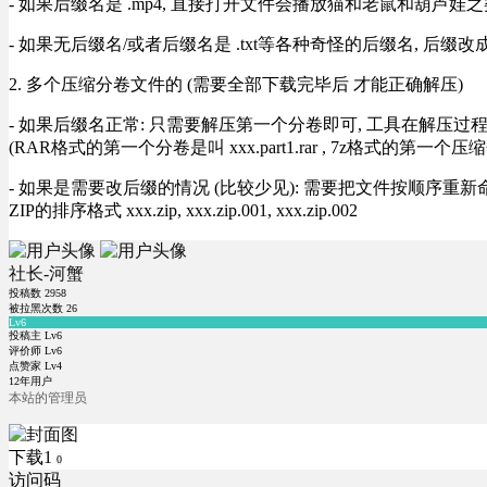
- 如果后缀名是 .mp4, 直接打开文件会播放猫和老鼠和葫芦娃之类
- 如果无后缀名/或者后缀名是 .txt等各种奇怪的后缀名, 后缀
2. 多个压缩分卷文件的 (需要全部下载完毕后 才能正确解压)
- 如果后缀名正常: 只需要解压第一个分卷即可, 工具在解压
(RAR格式的第一个分卷是叫 xxx.part1.rar , 7z格式的第一个压缩
- 如果是需要改后缀的情况 (比较少见): 需要把文件按顺序重新命名好才能正常解压, RA
ZIP的排序格式 xxx.zip, xxx.zip.001, xxx.zip.002
社长-河蟹
投稿数
2958
被拉黑次数
26
Lv6
投稿主 Lv6
评价师 Lv6
点赞家 Lv4
12年用户
本站的管理员
下载1
0
访问码