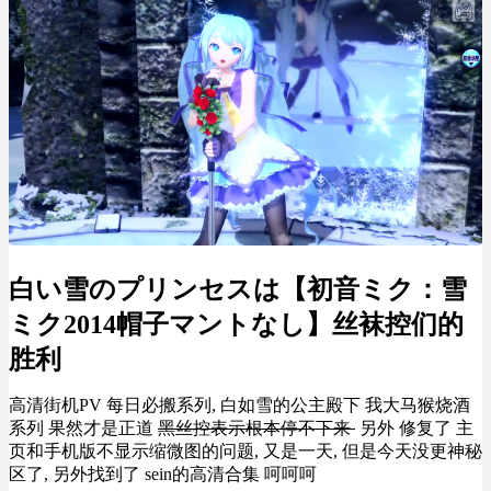
白い雪のプリンセスは【初音ミク：雪
ミク2014帽子マントなし】丝袜控们的
胜利
高清街机PV 每日必搬系列, 白如雪的公主殿下 我大马猴烧酒
系列 果然才是正道
黑丝控表示根本停不下来
另外 修复了 主
页和手机版不显示缩微图的问题, 又是一天, 但是今天没更神秘
区了, 另外找到了 sein的高清合集 呵呵呵