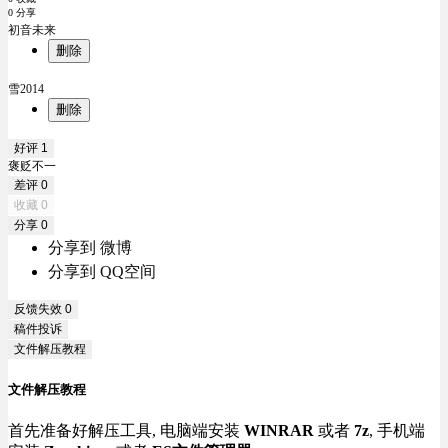
0 分享
初音未来
删除
雪2014
删除
好评
1
褒贬不一
差评
0
收藏
0
分享
0
分享到 微博
分享到 QQ空间
反馈失效
0
稿件投诉
文件解压教程
文件解压教程
首先准备好解压工具, 电脑端安装
WINRAR
或者
7z
, 手机端