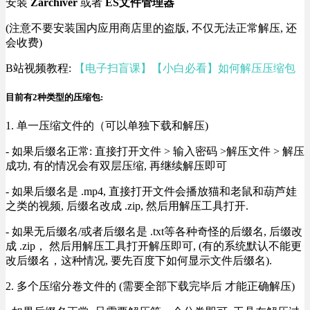
安装
Zarchiver
或者
ES文件管理器
(注意不要安装国内应用商店里的盗版, 不仅无法正常解压, 还
会收费)
B站视频教程:
【电子扫盲课】【小白必看】如何解压压缩包
目前有2种类型的压缩包:
1. 单一压缩文件的（可以单独下载和解压)
- 如果后缀名正常: 直接打开文件 > 输入密码 >解压文件 > 解压
成功, 有的情况会有双层压缩, 再继续解压即可
- 如果后缀名是 .mp4, 直接打开文件会播放猫和老鼠和葫芦娃
之类的视频, 后缀名改成 .zip, 然后用解压工具打开.
- 如果无后缀名/或者后缀名是 .txt等各种奇怪的后缀名, 后缀改
成 .zip， 然后用解压工具打开解压即可, (有的系统默认不能更
改后缀名，这种情况, 要先百度下如何显示文件后缀名).
2. 多个压缩分卷文件的 (需要全部下载完毕后 才能正确解压)