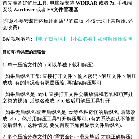
首先准备好解压工具, 电脑端安装
WINRAR
或者
7z
, 手机端
安装
Zarchiver
或者
ES文件管理器
(注意不要安装国内应用商店里的盗版, 不仅无法正常解压, 还
会收费)
B站视频教程:
【电子扫盲课】【小白必看】如何解压压缩包
目前有2种类型的压缩包:
1. 单一压缩文件的（可以单独下载和解压)
- 如果后缀名正常: 直接打开文件 > 输入密码 >解压文件 > 解压
成功, 有的情况会有双层压缩, 再继续解压即可
- 如果后缀名是 .mp4, 直接打开文件会播放猫和老鼠和葫芦娃
之类的视频, 后缀名改成 .zip, 然后用解压工具打开.
- 如果无后缀名/或者后缀名是 .txt等各种奇怪的后缀名, 后缀改
成 .zip， 然后用解压工具打开解压即可, (有的系统默认不能更
改后缀名，这种情况, 要先百度下如何显示文件后缀名).
2. 多个压缩分卷文件的 (需要全部下载完毕后 才能正确解压)