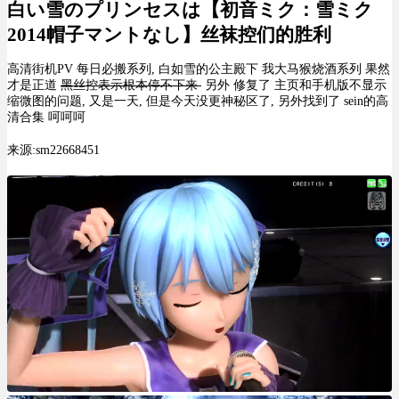
白い雪のプリンセスは【初音ミク：雪ミク
2014帽子マントなし】丝袜控们的胜利
高清街机PV 每日必搬系列, 白如雪的公主殿下 我大马猴烧酒系列 果然
才是正道
黑丝控表示根本停不下来
另外 修复了 主页和手机版不显示
缩微图的问题, 又是一天, 但是今天没更神秘区了, 另外找到了 sein的高
清合集 呵呵呵
来源:sm22668451