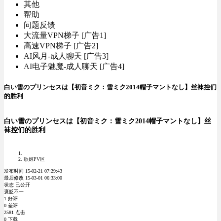
其他
帮助
问题反馈
大流量VPN梯子 [广告1]
高速VPN梯子 [广告2]
AI风月-成人聊天 [广告3]
AI电子魅魔-成人聊天 [广告4]
白い雪のプリンセスは【初音ミク：雪ミク2014帽子マントなし】丝袜控们
的胜利
白い雪のプリンセスは【初音ミク：雪ミク2014帽子マントなし】丝
袜控们的胜利
歌姬PV区
发布时间 15-02-21 07:29:43
最后修改 15-03-01 06:33:00
状态 已公开
褒贬不一
1 好评
0 差评
2581 点击
0 下载