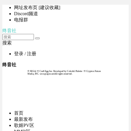
网址发布页 [建议收藏]
Discord频道
电报群
终音社
搜索
登录 / 注册
终音社
© SEGA / © Craft Egg Inc. Developed by Colorful Palette / © Crypton Future
Media, INC. www.piapro.netAll rights reserved.
首页
最新发布
歌姬PV区