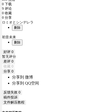
0 下载
9 评论
0 收藏
0 分享
ロミオとシンデレラ
删除
初音未来
删除
好评
0
暂无评分
差评
0
收藏
0
分享
0
分享到 微博
分享到 QQ空间
反馈失效
0
稿件投诉
文件解压教程