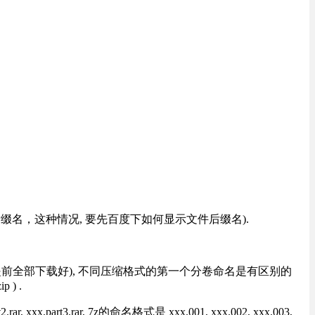
改后缀名，这种情况, 要先百度下如何显示文件后缀名).
提前全部下载好), 不同压缩格式的第一个分卷命名是有区别的
) .
rt3.rar, 7z的命名格式是 xxx.001, xxx.002, xxx.003,