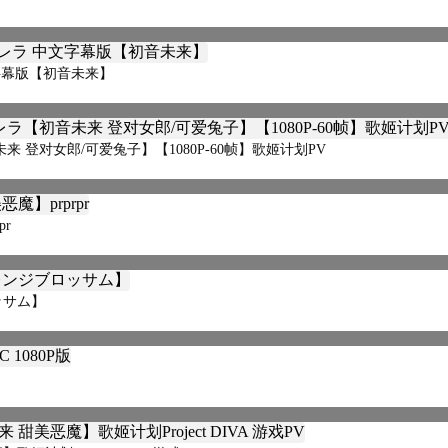
字幕版【初音未来】
登对女郎/可爱兔子】【1080P-60帧】歌姬计划PV
r
ッサム】