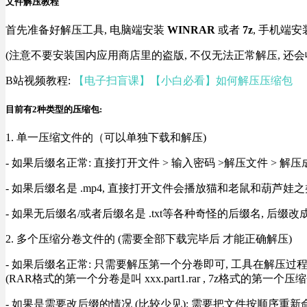
文件解压教程
首先准备好解压工具, 电脑端安装
WINRAR
或者
7z
, 手机端安
(注意不要安装国内应用商店里的盗版, 不仅无法正常解压, 还会
B站视频教程:
【电子扫盲课】【小白必看】如何解压压缩包
目前有2种类型的压缩包:
1. 单一压缩文件的（可以单独下载和解压)
- 如果后缀名正常: 直接打开文件 > 输入密码 >解压文件 > 
- 如果后缀名是 .mp4, 直接打开文件会播放猫和老鼠和葫芦娃之类
- 如果无后缀名/或者后缀名是 .txt等各种奇怪的后缀名, 后缀
2. 多个压缩分卷文件的 (需要全部下载完毕后 才能正确解压)
- 如果后缀名正常: 只需要解压第一个分卷即可, 工具在解压
(RAR格式的第一个分卷是叫 xxx.part1.rar , 7z格式的第一个压缩
- 如果是需要改后缀的情况 (比较少见): 需要把文件按顺序重新命名好才能正常解压, RA