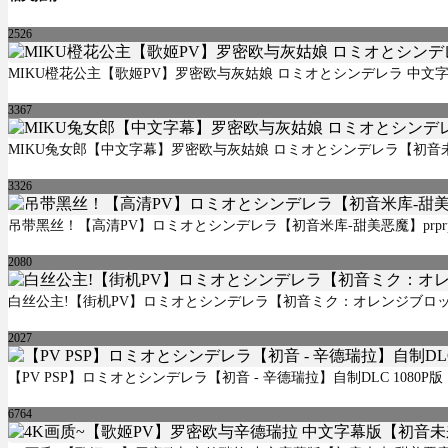
2526
MIKU橙花公主【歌姬PV】罗密欧与灰姑娘 ロミオとシンデレラ 中文
3367
MIKU兔女郎【中文字幕】罗密欧与灰姑娘 ロミオとシンデレラ【初音未来 
3326
吊带黑丝！【高清PV】ロミオとシンデレラ【初音米库-甜美恶魔】prprp
2080
白丝公主!【街机PV】ロミオとシンデレラ【初音ミク：オレンジブロ
2027
【PV PSP】ロミオとシンデレラ【初音 - 辛德瑞拉】自制DLC 1080P版
6764