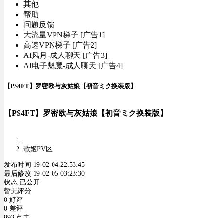
其他
帮助
问题反馈
大流量VPN梯子 [广告1]
高速VPN梯子 [广告2]
AI风月-成人聊天 [广告3]
AI电子魅魔-成人聊天 [广告4]
【PS4FT】罗密欧与灰姑娘【初音ミク换装版】
【PS4FT】罗密欧与灰姑娘【初音ミク换装版】
歌姬PV区
发布时间 19-02-04 22:53:45
最后修改 19-02-05 03:23:30
状态 已公开
暂无评分
0 好评
0 差评
893 点击