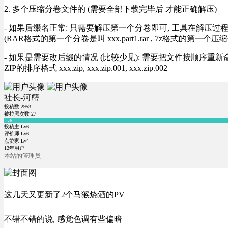
2. 多个压缩分卷文件的 (需要全部下载完毕后 才能正确解压)
- 如果后缀名正常: 只需要解压第一个分卷即可, 工具在解压
(RAR格式的第一个分卷是叫 xxx.part1.rar , 7z格式的第一个压缩
- 如果是需要改后缀的情况 (比较少见): 需要把文件按顺序重新命名好才能正常解压, RA
ZIP的排序格式 xxx.zip, xxx.zip.001, xxx.zip.002
社长-河蟹
投稿数
2953
被拉黑次数
27
Lv6
投稿主 Lv6
评价师 Lv6
点赞家 Lv4
12年用户
本站的管理员
这几天又更新了2个马猴烧酒的PV
不错不错的说, 感觉色调有些偏暗