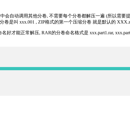
过程中会自动调用其他分卷, 不需要每个分卷都解压一遍 (所以需要
分卷是叫 xxx.001 , ZIP格式的第一个压缩分卷 就是默认的 XXX.zip 
R的分卷命名格式是 xxx.part1.rar, xxx.part2.rar, xxx.pa