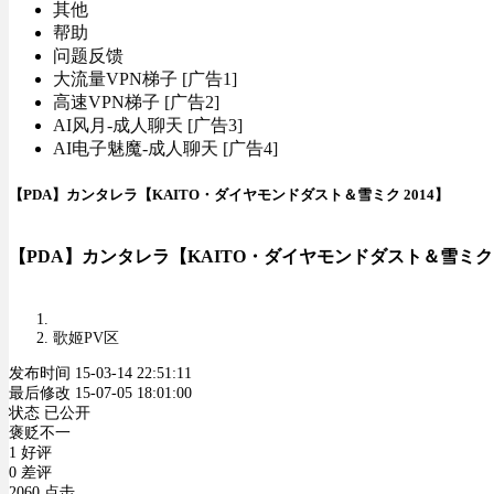
其他
帮助
问题反馈
大流量VPN梯子 [广告1]
高速VPN梯子 [广告2]
AI风月-成人聊天 [广告3]
AI电子魅魔-成人聊天 [广告4]
【PDA】カンタレラ【KAITO・ダイヤモンドダスト＆雪ミク 2014】
【PDA】カンタレラ【KAITO・ダイヤモンドダスト＆雪ミク 2
歌姬PV区
发布时间 15-03-14 22:51:11
最后修改 15-07-05 18:01:00
状态 已公开
褒贬不一
1 好评
0 差评
2060 点击