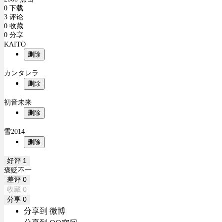
0 下载
3 评论
0 收藏
0 分享
KAITO
删除
カンタレラ
删除
初音未来
删除
雪2014
删除
好评
1
褒贬不一
差评
0
收藏
0
分享
0
分享到 微博