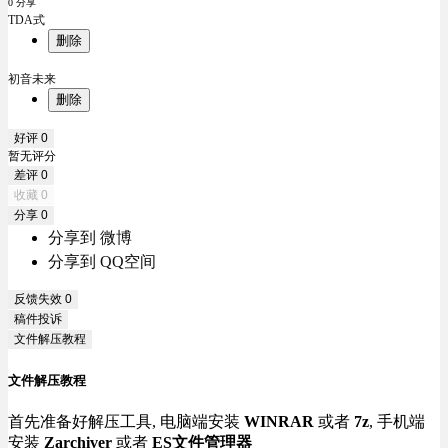
0 分享
TDA式
删除
初音未来
删除
好评
0
暂无评分
差评
0
收藏
0
分享
0
分享到 微博
分享到 QQ空间
反馈失效
0
稿件投诉
文件解压教程
文件解压教程
首先准备好解压工具, 电脑端安装
WINRAR
或者
7z
, 手机端
安装
Zarchiver
或者
ES文件管理器