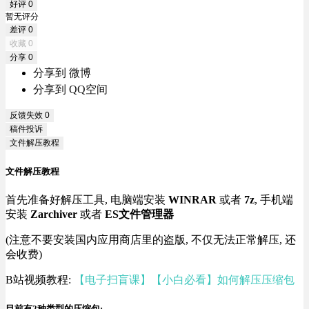
好评
0
暂无评分
差评
0
收藏
0
分享
0
分享到 微博
分享到 QQ空间
反馈失效
0
稿件投诉
文件解压教程
文件解压教程
首先准备好解压工具, 电脑端安装
WINRAR
或者
7z
, 手机端
安装
Zarchiver
或者
ES文件管理器
(注意不要安装国内应用商店里的盗版, 不仅无法正常解压, 还
会收费)
B站视频教程:
【电子扫盲课】【小白必看】如何解压压缩包
目前有2种类型的压缩包: