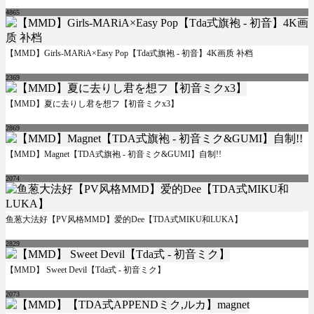
4865
【MMD】Girls-MARiA×Easy Pop【Tda式旗袍 - 初音】4K画质 补档
2369
【MMD】夏に去りし君を想フ【初音ミクx3】
2869
【MMD】Magnet【TDA式旗袍 - 初音ミク&GUMI】自制!!
2074
鱼葱大法好【PV风格MMD】爱的Dee【TDA式MIKU和LUKA】
2829
【MMD】 Sweet Devil【Tda式 - 初音ミク】
2073