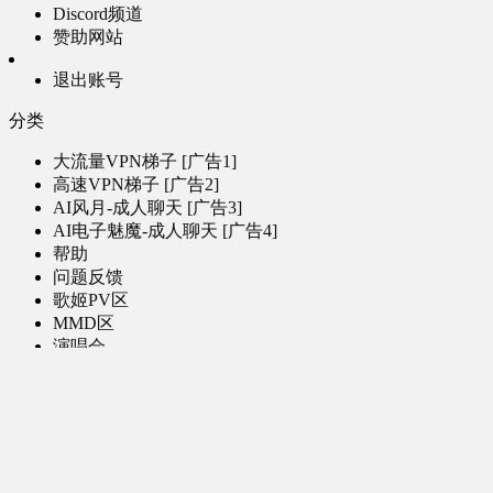
Discord频道
赞助网站
退出账号
分类
大流量VPN梯子 [广告1]
高速VPN梯子 [广告2]
AI风月-成人聊天 [广告3]
AI电子魅魔-成人聊天 [广告4]
帮助
问题反馈
歌姬PV区
MMD区
演唱会
初音未来演唱会
其他演出
音乐-音频区
虚拟歌手音乐
普通歌手音乐
有声小说-广播剧