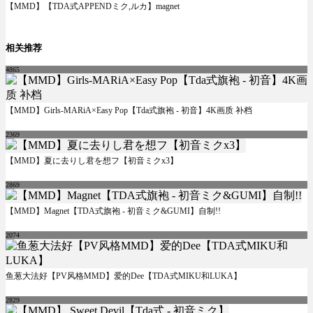
【MMD】【TDA式APPENDミク,ルカ】magnet
相关推荐
4865
【MMD】Girls-MARiA×Easy Pop【Tda式旗袍 - 初音】4K画质 补档
2369
【MMD】夏に去りし君を想フ【初音ミクx3】
2869
【MMD】Magnet【TDA式旗袍 - 初音ミク&GUMI】自制!!
2074
鱼葱大法好【PV风格MMD】爱的Dee【TDA式MIKU和LUKA】
2829