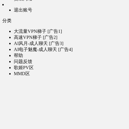
退出账号
分类
大流量VPN梯子 [广告1]
高速VPN梯子 [广告2]
AI风月-成人聊天 [广告3]
AI电子魅魔-成人聊天 [广告4]
帮助
问题反馈
歌姬PV区
MMD区
演唱会
初音未来演唱会
其他演出
音乐-音频区
虚拟歌手音乐
普通歌手音乐
有声小说-广播剧
同人音声-ASMR [全年龄]
其他音频资源