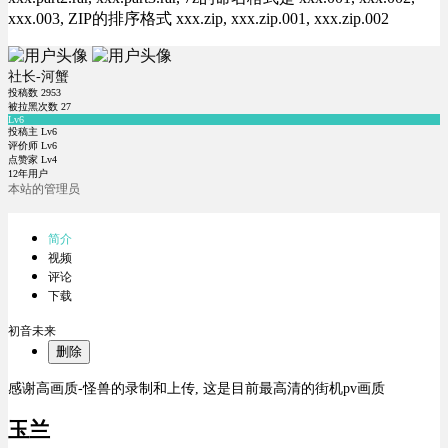
xxx.003, ZIP的排序格式 xxx.zip, xxx.zip.001, xxx.zip.002
社长-河蟹
投稿数
2953
被拉黑次数
27
Lv6
投稿主 Lv6
评价师 Lv6
点赞家 Lv4
12年用户
本站的管理员
简介
视频
评论
下载
初音未来
删除
感谢高画质-怪兽的录制和上传, 这是目前最高清的街机pv画质
玉兰