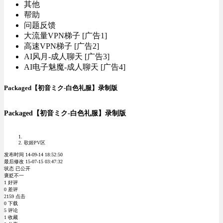
其他
帮助
问题反馈
大流量VPN梯子 [广告1]
高速VPN梯子 [广告2]
AI风月-成人聊天 [广告3]
AI电子魅魔-成人聊天 [广告4]
Packaged【初音ミク-白色礼服】录制版
Packaged【初音ミク-白色礼服】录制版
歌姬PV区
发布时间 14-09-14 18:52:50
最后修改 15-07-15 03:47:32
状态 已公开
褒贬不一
1 好评
0 差评
2159 点击
0 下载
5 评论
1 收藏