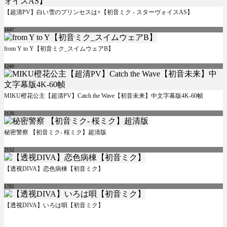
【超清PV】白い雪のプリンセスは×【初音ミク - スターヴォイスAS】
1647
from Y to Y【初音ミク_スイムウェアB】
1240
MIKU橙花公主【超清PV】Catch the Wave【初音未来】中文字幕版4K-60帧
2120
秘密警察 【初音ミク- 桜ミク】超清版
2152
【透视DIVA】恋色病棟【初音ミク】
1782
【透视DIVA】いろは唄【初音ミク】