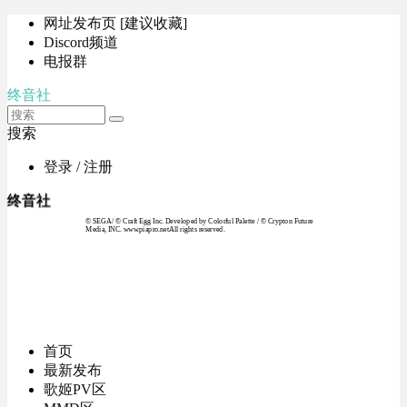
网址发布页 [建议收藏]
Discord频道
电报群
终音社
搜索
登录 / 注册
终音社
© SEGA / © Craft Egg Inc. Developed by Colorful Palette / © Crypton Future
Media, INC. www.piapro.netAll rights reserved.
首页
最新发布
歌姬PV区