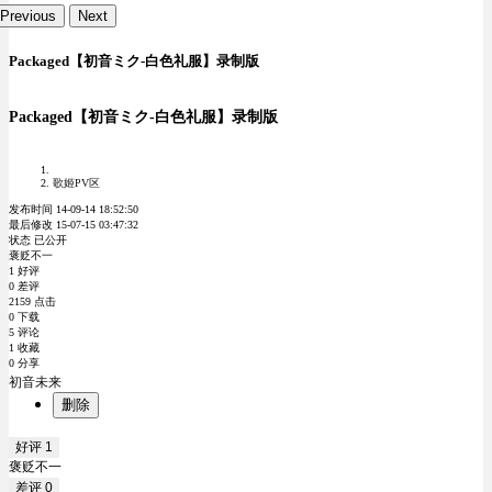
Previous
Next
Packaged【初音ミク-白色礼服】录制版
Packaged【初音ミク-白色礼服】录制版
歌姬PV区
发布时间 14-09-14 18:52:50
最后修改 15-07-15 03:47:32
状态 已公开
褒贬不一
1 好评
0 差评
2159 点击
0 下载
5 评论
1 收藏
0 分享
初音未来
删除
好评
1
褒贬不一
差评
0