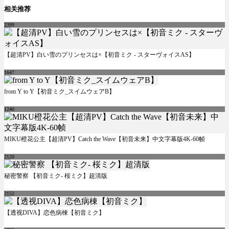
相关推荐
2399
【超清PV】白い雪のプリンセスは×【初音ミク - スターヴォイスAS】
1647
from Y to Y【初音ミク_スイムウェアB】
1240
MIKU橙花公主【超清PV】Catch the Wave【初音未来】中文字幕版4K-60帧
2120
秘密警察 【初音ミク- 桜ミク】超清版
2152
【透视DIVA】恋色病棟【初音ミク】