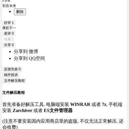
0 分享
初音未来
删除
好评
1
褒贬不一
差评
0
收藏
1
分享
0
分享到 微博
分享到 QQ空间
反馈失效
0
稿件投诉
文件解压教程
文件解压教程
首先准备好解压工具, 电脑端安装
WINRAR
或者
7z
, 手机端
安装
Zarchiver
或者
ES文件管理器
(注意不要安装国内应用商店里的盗版, 不仅无法正常解压, 还
会收费)