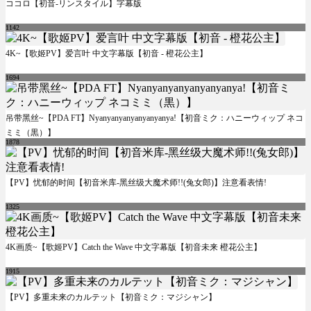
ココロ【初音-リンスタイル】字幕版
1142
4K~【歌姬PV】爱言叶 中文字幕版【初音 - 橙花公主】
1694
吊带黑丝~【PDA FT】Nyanyanyanyanyanyanya!【初音ミク：ハニーウィップ ネコ
ミミ（黒）】
1878
【PV】忧郁的时间【初音米库-黑丝级大魔术师!!(兔女郎)】注意看表情!
1325
4K画质~【歌姬PV】Catch the Wave 中文字幕版【初音未来 橙花公主】
1915
【PV】多重未来のカルテット【初音ミク：マジシャン】