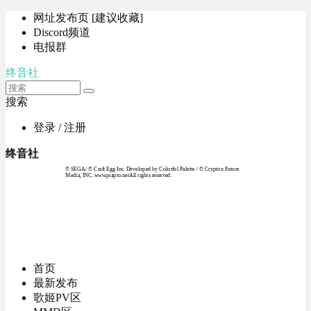
网址发布页 [建议收藏]
Discord频道
电报群
终音社
搜索
登录 / 注册
终音社
© SEGA / © Craft Egg Inc. Developed by Colorful Palette / © Crypton Future
Media, INC. www.piapro.netAll rights reserved.
首页
最新发布
歌姬PV区