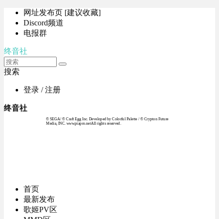
网址发布页 [建议收藏]
Discord频道
电报群
终音社
搜索
登录 / 注册
终音社
© SEGA / © Craft Egg Inc. Developed by Colorful Palette / © Crypton Future
Media, INC. www.piapro.netAll rights reserved.
首页
最新发布
歌姬PV区