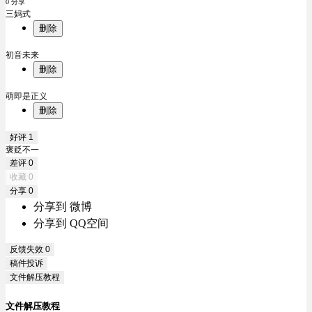
0 分享
三妈式
删除
初音未来
删除
萌即是正义
删除
好评
1
褒贬不一
差评
0
收藏
0
分享
0
分享到 微博
分享到 QQ空间
反馈失效
0
稿件投诉
文件解压教程
文件解压教程