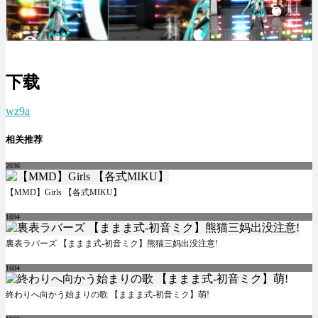
下载
wz9a
相关推荐
2036
【MMD】Girls 【各式MIKU】
1694
裏表ラバーズ 【ままま式-初音ミク】熊猫三妈出没注意!
1684
終わりへ向かう始まりの歌 【ままま式-初音ミク】萌!