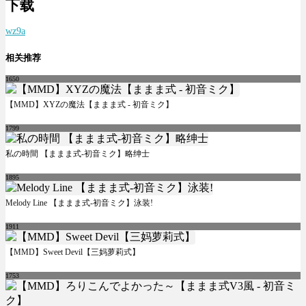
下载
wz9a
相关推荐
1650
【MMD】XYZの魔法【ままま式 - 初音ミク】
1799
私の時間 【ままま式-初音ミク】略绅士
1895
Melody Line 【ままま式-初音ミク】泳装!
1911
【MMD】Sweet Devil【三妈萝莉式】
1753