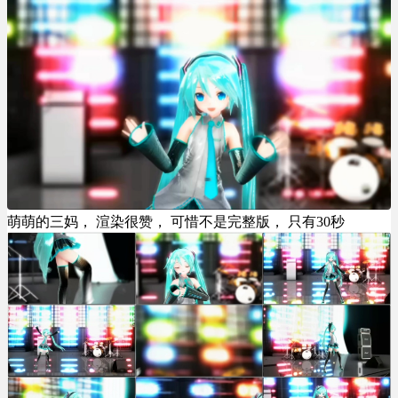
萌萌的三妈， 渲染很赞， 可惜不是完整版， 只有30秒