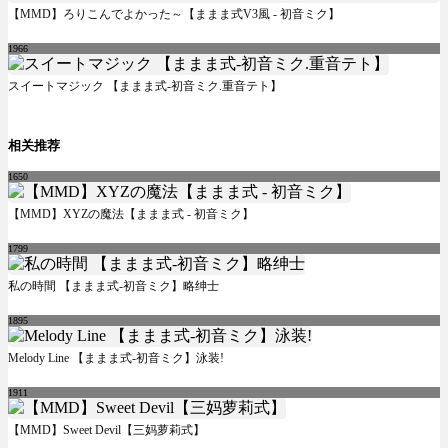
【MMD】ろりこんでよかった～【ままま式V3風 - 初音ミク】
1966
スイートマジック 【ままま式-初音ミク.重音テト】
相关推荐
1650
【MMD】XYZの魔法【ままま式 - 初音ミク】
1799
私の時間 【ままま式-初音ミク】略绅士
1895
Melody Line 【ままま式-初音ミク】泳装!
1911
【MMD】Sweet Devil【三妈萝莉式】