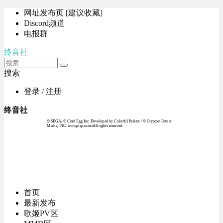
网址发布页 [建议收藏]
Discord频道
电报群
终音社
搜索
登录 / 注册
终音社
© SEGA / © Craft Egg Inc. Developed by Colorful Palette / © Crypton Future
Media, INC. www.piapro.netAll rights reserved.
首页
最新发布
歌姬PV区