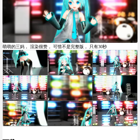
萌萌的三妈， 渲染很赞， 可惜不是完整版， 只有30秒