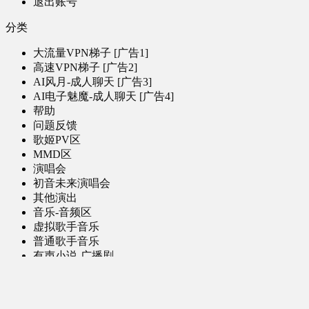
退出账号
分类
大流量VPN梯子 [广告1]
高速VPN梯子 [广告2]
AI风月-成人聊天 [广告3]
AI电子魅魔-成人聊天 [广告4]
帮助
问题反馈
歌姬PV区
MMD区
演唱会
初音未来演唱会
其他演出
音乐-音频区
虚拟歌手音乐
普通歌手音乐
有声小说-广播剧
同人音声-ASMR [全年龄]
其他音频资源
动漫区