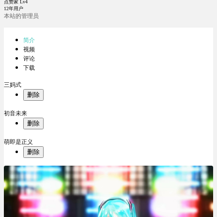
点赞家 Lv4
12年用户
本站的管理员
简介
视频
评论
下载
三妈式
删除
初音未来
删除
萌即是正义
删除