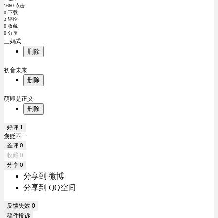
1660 点击
0 下载
3 评论
0 收藏
0 分享
三妈式
删除
初音未来
删除
萌即是正义
删除
好评
1
褒贬不一
差评
0
收藏
0
分享
0
分享到 微博
分享到 QQ空间
反馈失效
0
稿件投诉