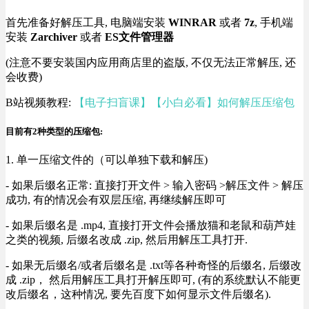
首先准备好解压工具, 电脑端安装
WINRAR
或者
7z
, 手机端
安装
Zarchiver
或者
ES文件管理器
(注意不要安装国内应用商店里的盗版, 不仅无法正常解压, 还
会收费)
B站视频教程:
【电子扫盲课】【小白必看】如何解压压缩包
目前有2种类型的压缩包:
1. 单一压缩文件的（可以单独下载和解压)
- 如果后缀名正常: 直接打开文件 > 输入密码 >解压文件 > 解压
成功, 有的情况会有双层压缩, 再继续解压即可
- 如果后缀名是 .mp4, 直接打开文件会播放猫和老鼠和葫芦娃
之类的视频, 后缀名改成 .zip, 然后用解压工具打开.
- 如果无后缀名/或者后缀名是 .txt等各种奇怪的后缀名, 后缀改
成 .zip， 然后用解压工具打开解压即可, (有的系统默认不能更
改后缀名，这种情况, 要先百度下如何显示文件后缀名).