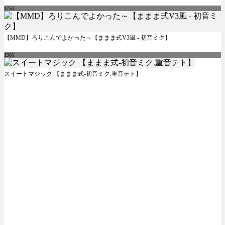
1753
【MMD】ろりこんでよかった～【ままま式V3風 - 初音ミク】
1966
スイートマジック 【ままま式-初音ミク.重音テト】