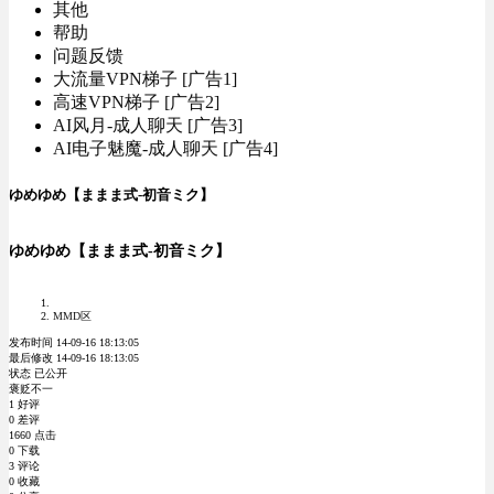
其他
帮助
问题反馈
大流量VPN梯子 [广告1]
高速VPN梯子 [广告2]
AI风月-成人聊天 [广告3]
AI电子魅魔-成人聊天 [广告4]
ゆめゆめ【ままま式-初音ミク】
ゆめゆめ【ままま式-初音ミク】
MMD区
发布时间 14-09-16 18:13:05
最后修改 14-09-16 18:13:05
状态 已公开
褒贬不一
1 好评
0 差评
1660 点击
0 下载
3 评论
0 收藏