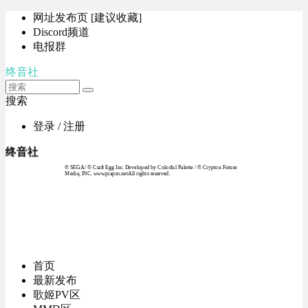
网址发布页 [建议收藏]
Discord频道
电报群
终音社
搜索
登录 / 注册
终音社
© SEGA / © Craft Egg Inc. Developed by Colorful Palette / © Crypton Future
Media, INC. www.piapro.netAll rights reserved.
首页
最新发布
歌姬PV区