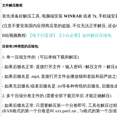
文件解压教程
首先准备好解压工具, 电脑端安装
WINRAR
或者
7z
, 手机端安
(注意不要安装国内应用商店里的盗版, 不仅无法正常解压, 还会
B站视频教程:
【电子扫盲课】【小白必看】如何解压压缩包
目前有2种类型的压缩包:
1. 单一压缩文件的（可以单独下载和解压)
- 如果后缀名正常: 直接打开文件 > 输入密码 >解压文件 > 
- 如果后缀名是 .mp4, 直接打开文件会播放猫和老鼠和葫芦娃之类
- 如果无后缀名/或者后缀名是 .txt等各种奇怪的后缀名, 后缀
2. 多个压缩分卷文件的 (需要全部下载完毕后 才能正确解压)
- 如果后缀名正常: 只需要解压第一个分卷即可, 工具在解压
(RAR格式的第一个分卷是叫 xxx.part1.rar , 7z格式的第一个压缩