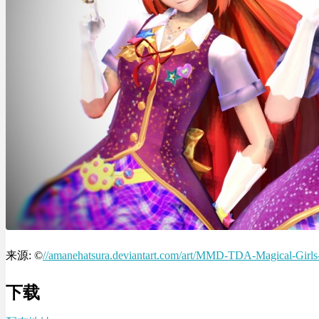
来源: ©
//amanehatsura.deviantart.com/art/MMD-TDA-Magical-Gir
下载