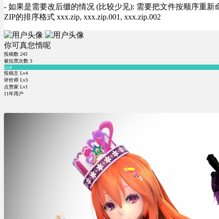
- 如果是需要改后缀的情况 (比较少见): 需要把文件按顺序重新命名好才能正常解压, RA
ZIP的排序格式 xxx.zip, xxx.zip.001, xxx.zip.002
你可真怠惰呢
投稿数
243
被拉黑次数
3
Lv4
投稿主 Lv4
评价师 Lv3
点赞家 Lv1
11年用户