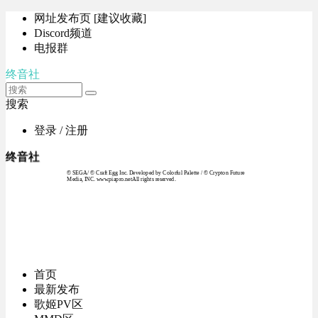
网址发布页 [建议收藏]
Discord频道
电报群
终音社
搜索
登录 / 注册
终音社
© SEGA / © Craft Egg Inc. Developed by Colorful Palette / © Crypton Future
Media, INC. www.piapro.netAll rights reserved.
首页
最新发布
歌姬PV区