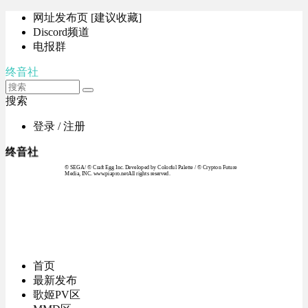
网址发布页 [建议收藏]
Discord频道
电报群
终音社
搜索
登录 / 注册
终音社
© SEGA / © Craft Egg Inc. Developed by Colorful Palette / © Crypton Future
Media, INC. www.piapro.netAll rights reserved.
首页
最新发布
歌姬PV区