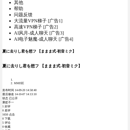
其他
帮助
问题反馈
大流量VPN梯子 [广告1]
高速VPN梯子 [广告2]
AI风月-成人聊天 [广告3]
AI电子魅魔-成人聊天 [广告4]
夏に去りし君を想フ 【ままま式-初音ミク】
夏に去りし君を想フ 【ままま式-初音ミク】
MMD区
发布时间 14-09-20 14:58:40
最后修改 14-10-07 14:13:10
状态 已公开
褒贬不一
1 好评
0 差评
1650 点击
0 下载
5 评论
0 收藏