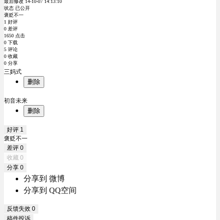
最后修改 14-10-07 14:13:10
状态 已公开
褒贬不一
1 好评
0 差评
1650 点击
0 下载
5 评论
0 收藏
0 分享
三妈式
删除
初音未来
删除
好评
1
褒贬不一
差评
0
收藏
0
分享
0
分享到 微博
分享到 QQ空间
反馈失效
0
稿件投诉