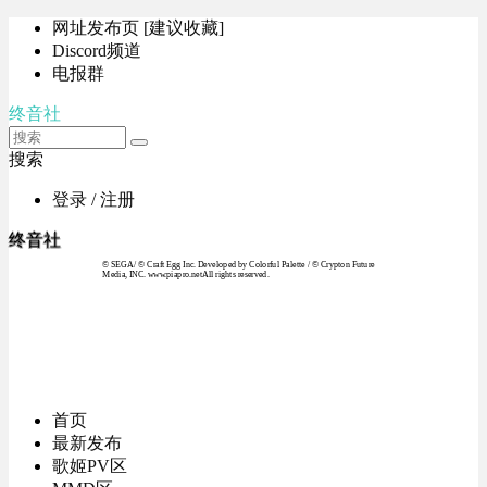
网址发布页 [建议收藏]
Discord频道
电报群
终音社
搜索
登录 / 注册
终音社
© SEGA / © Craft Egg Inc. Developed by Colorful Palette / © Crypton Future
Media, INC. www.piapro.netAll rights reserved.
首页
最新发布
歌姬PV区