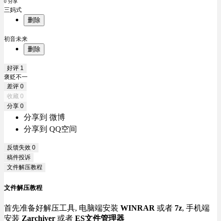
0 分享
三妈式
删除
初音未来
删除
好评
1
褒贬不一
差评
0
收藏
0
分享
0
分享到 微博
分享到 QQ空间
反馈失效
0
稿件投诉
文件解压教程
文件解压教程
首先准备好解压工具, 电脑端安装
WINRAR
或者
7z
, 手机端
安装
Zarchiver
或者
ES文件管理器