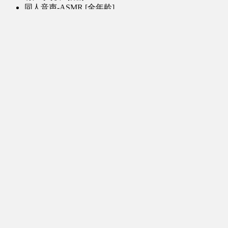
同人音声-ASMR [全年龄]
其他音频资源
动漫区
日本动画
国产动画
欧美动画
漫画区
日韩漫画
国产漫画
欧美漫画
小说-读物区
网文小说
日式轻小说
其他读物
图片区
ACG图片 [全年龄]
其他图片
AI图片 [全年龄]
游戏区
PC-游戏
手机-游戏