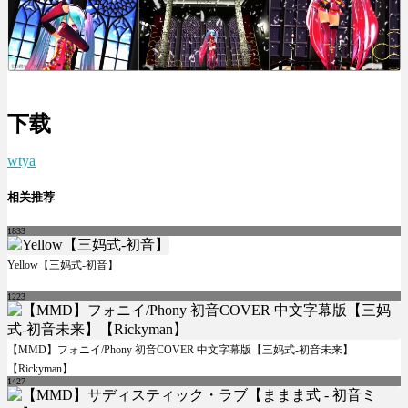
下载
wtya
相关推荐
1833
Yellow【三妈式-初音】
1223
【MMD】フォニイ/Phony 初音COVER 中文字幕版【三妈式-初音未来】
【Rickyman】
1427