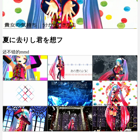
夏に去りし君を想フ
还不错的mmd