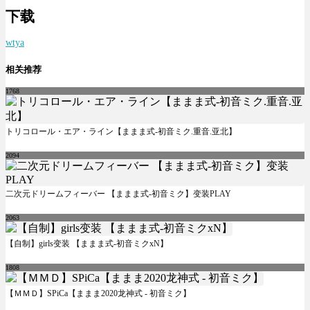
下载
wtya
相关推荐
1768
トリコロール・エア・ライン【ままま式-初音ミク.重音.亚北】
2094
二次元ドリームフィーバー 【ままま式-初音ミク】变装PLAY
2063
【自制】girls变装 【ままま式-初音ミクxN】
1808
【ＭＭＤ】SPiCa【ままま2020龙神式 - 初音ミク】