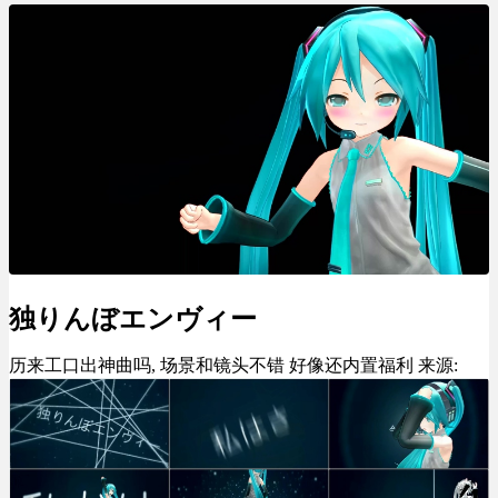
独りんぼエンヴィー
历来工口出神曲吗, 场景和镜头不错 好像还内置福利 来源: