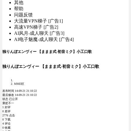
其他
帮助
问题反馈
大流量VPN梯子 [广告1]
高速VPN梯子 [广告2]
AI风月-成人聊天 [广告3]
AI电子魅魔-成人聊天 [广告4]
独りんぼエンヴィー 【ままま式-初音ミク】小工口歌
独りんぼエンヴィー 【ままま式-初音ミク】小工口歌
MMD区
发布时间 14-09-21 21:10:22
最后修改 14-09-21 21:10:22
状态 已公开
褒贬不一
1 好评
0 差评
2776 点击
0 下载
4 评论
0 收藏