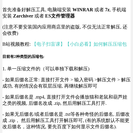
首先准备好解压工具, 电脑端安装
WINRAR
或者
7z
, 手机端
安装
Zarchiver
或者
ES文件管理器
(注意不要安装国内应用商店里的盗版, 不仅无法正常解压, 还
会收费)
B站视频教程:
【电子扫盲课】【小白必看】如何解压压缩包
目前有2种类型的压缩包:
1. 单一压缩文件的（可以单独下载和解压)
- 如果后缀名正常: 直接打开文件 > 输入密码 >解压文件 > 解压
成功, 有的情况会有双层压缩, 再继续解压即可
- 如果后缀名是 .mp4, 直接打开文件会播放猫和老鼠和葫芦娃
之类的视频, 后缀名改成 .zip, 然后用解压工具打开.
- 如果无后缀名/或者后缀名是 .txt等各种奇怪的后缀名, 后缀改
成 .zip， 然后用解压工具打开解压即可, (有的系统默认不能更
改后缀名，这种情况, 要先百度下如何显示文件后缀名).