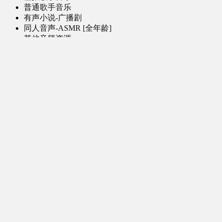
普通歌手音乐
有声小说-广播剧
同人音声-ASMR [全年龄]
其他音频资源
动漫区
日本动画
国产动画
欧美动画
漫画区
日韩漫画
国产漫画
欧美漫画
小说-读物区
网文小说
日式轻小说
其他读物
图片区
ACG图片 [全年龄]
其他图片
AI图片 [全年龄]
游戏区