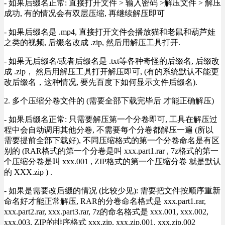
- 如果后缀名正常: 直接打开文件 > 输入密码 >解压文件 > 解压
成功, 有的情况会有双层压缩, 再继续解压即可
- 如果后缀名是 .mp4, 直接打开文件会播放猫和老鼠和葫芦娃
之类的视频, 后缀名改成 .zip, 然后用解压工具打开.
- 如果无后缀名/或者后缀名是 .txt等各种奇怪的后缀名, 后缀改
成 .zip， 然后用解压工具打开解压即可, (有的系统默认不能更
改后缀名，这种情况, 要先百度下如何显示文件后缀名).
2. 多个压缩分卷文件的 (需要全部下载完毕后 才能正确解压)
- 如果后缀名正常: 只需要解压第一个分卷即可, 工具在解压过
程中会自动调用其他分卷, 不需要每个分卷都解压一遍 (所以
需要提前全部下载好), 不同压缩格式的第一个分卷命名是有区
别的 (RAR格式的第一个分卷是叫 xxx.part1.rar , 7z格式的第一
个压缩分卷是叫 xxx.001 , ZIP格式的第一个压缩分卷 就是默认
的 XXX.zip ) .
- 如果是需要改后缀的情况 (比较少见): 需要把文件按顺序重新
命名好才能正常解压, RAR的分卷命名格式是 xxx.part1.rar,
xxx.part2.rar, xxx.part3.rar, 7z的命名格式是 xxx.001, xxx.002,
xxx.003, ZIP的排序格式 xxx.zip, xxx.zip.001, xxx.zip.002