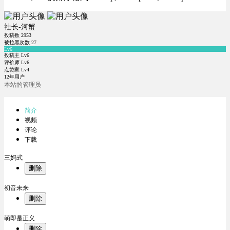
社长-河蟹
投稿数
2953
被拉黑次数
27
Lv6
投稿主 Lv6
评价师 Lv6
点赞家 Lv4
12年用户
本站的管理员
简介
视频
评论
下载
三妈式
删除
初音未来
删除
萌即是正义
删除