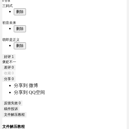
0 分享
三妈式
删除
初音未来
删除
萌即是正义
删除
好评
1
褒贬不一
差评
0
收藏
0
分享
0
分享到 微博
分享到 QQ空间
反馈失效
0
稿件投诉
文件解压教程
文件解压教程