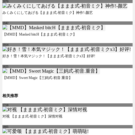
2070
みくみくにしてあげる【ままま式-初音ミク】神作!-颜艺
1942
【MMD】Masked bitcH【ままま式-初音ミク】
1914
好き！雪！本気マジック！【ままま式-初音ミクx3】好评!
1625
【MMD】Sweet Magic【三妈式-初音.重音】
相关推荐
1718
对视 【ままま式-初音ミク】深情对视
1805