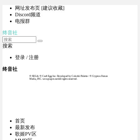
网址发布页 [建议收藏]
Discord频道
电报群
终音社
搜索
登录 / 注册
终音社
© SEGA / © Craft Egg Inc. Developed by Colorful Palette / © Crypton Future
Media, INC. www.piapro.netAll rights reserved.
首页
最新发布
歌姬PV区