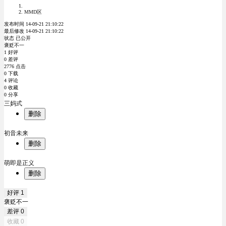
MMD区
发布时间 14-09-21 21:10:22
最后修改 14-09-21 21:10:22
状态 已公开
褒贬不一
1 好评
0 差评
2776 点击
0 下载
4 评论
0 收藏
0 分享
三妈式
删除
初音未来
删除
萌即是正义
删除
好评
1
褒贬不一
差评
0
收藏
0