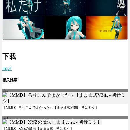
下载
mqzf
相关推荐
1753
【MMD】ろりこんでよかった～【ままま式V3風 - 初音ミク】
1651
【MMD】XYZの魔法【ままま式 - 初音ミク】