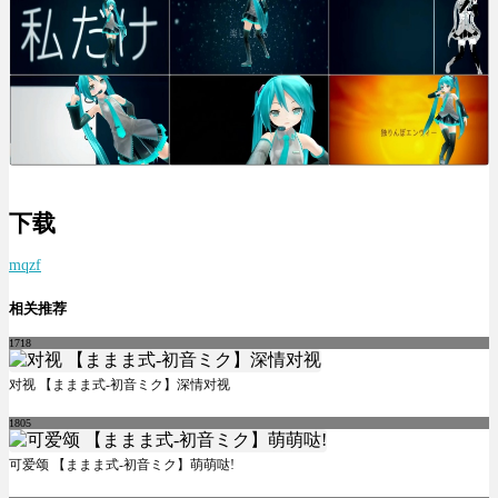
下载
mqzf
相关推荐
1718
对视 【ままま式-初音ミク】深情对视
1805
可爱颂 【ままま式-初音ミク】萌萌哒!