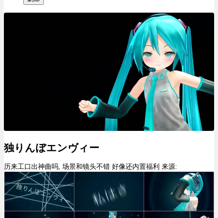
独りんぼエンヴィー
历来工口出神曲吗, 场景和镜头不错 好像还内置福利 来源: