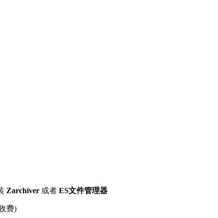
装
Zarchiver
或者
ES文件管理器
收费)