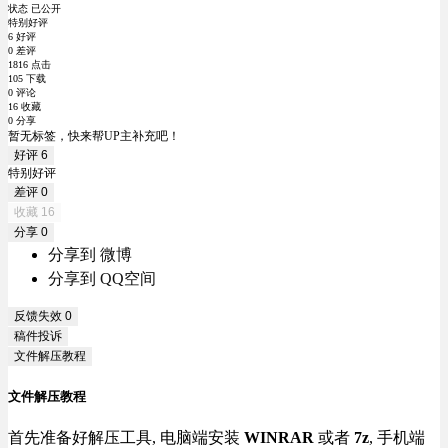
状态 已公开
特别好评
6 好评
0 差评
1816 点击
105 下载
0 评论
16 收藏
0 分享
暂无标签，快来帮UP主补充吧！
好评
6
特别好评
差评
0
收藏
16
分享
0
分享到 微博
分享到 QQ空间
反馈失效
0
稿件投诉
文件解压教程
文件解压教程
首先准备好解压工具, 电脑端安装
WINRAR
或者
7z
, 手机端