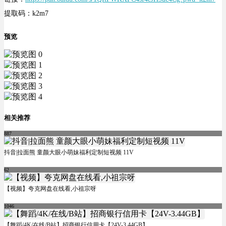
提取码：k2m7
预览
相关推荐
887
抖音|拉面熊 童颜大眼小萌妹福利定制短视频 11V
62
【视频】夸克网盘在线看,小祖宗呀
1046
【舞蹈/4K/在线/B站】招商银行信用卡【24V-3.44GB】