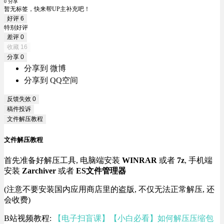
0 分享
暂无标签，快来帮UP主补充吧！
好评
6
特别好评
差评
0
收藏
16
分享
0
分享到 微博
分享到 QQ空间
反馈失效
0
稿件投诉
文件解压教程
文件解压教程
首先准备好解压工具, 电脑端安装
WINRAR
或者
7z
, 手机端
安装
Zarchiver
或者
ES文件管理器
(注意不要安装国内应用商店里的盗版, 不仅无法正常解压, 还
会收费)
B站视频教程:
【电子扫盲课】【小白必看】如何解压压缩包