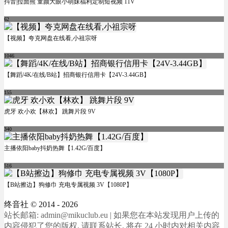
抖音|拉面熊 童颜大眼小萌妹福利定制短视频 11V
62
【视频】夸克网盘在线看,小祖宗呀
1046
【舞蹈/4K/在线/B站】招商银行信用卡【24V-3.44GB】
155
虎牙 欢小欢【林欢】 跳舞片段 9V
340
主播依阳baby抖奶热舞【1.42G/百度】
516
【B站擦边】狗修巾 充电专属视频 3V【1080P】
终音社
© 2014 - 2026
站长邮箱: admin@mikuclub.eu | 如果您在本站发现用户上传的
内容侵犯了您的版权, 请联系站长, 将在 24 小时内对相关内容