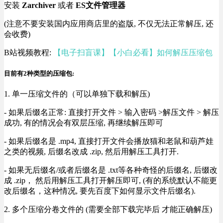
安装
Zarchiver
或者
ES文件管理器
(注意不要安装国内应用商店里的盗版, 不仅无法正常解压, 还
会收费)
B站视频教程:
【电子扫盲课】【小白必看】如何解压压缩包
目前有2种类型的压缩包:
1. 单一压缩文件的（可以单独下载和解压)
- 如果后缀名正常: 直接打开文件 > 输入密码 >解压文件 > 解压
成功, 有的情况会有双层压缩, 再继续解压即可
- 如果后缀名是 .mp4, 直接打开文件会播放猫和老鼠和葫芦娃
之类的视频, 后缀名改成 .zip, 然后用解压工具打开.
- 如果无后缀名/或者后缀名是 .txt等各种奇怪的后缀名, 后缀改
成 .zip， 然后用解压工具打开解压即可, (有的系统默认不能更
改后缀名，这种情况, 要先百度下如何显示文件后缀名).
2. 多个压缩分卷文件的 (需要全部下载完毕后 才能正确解压)