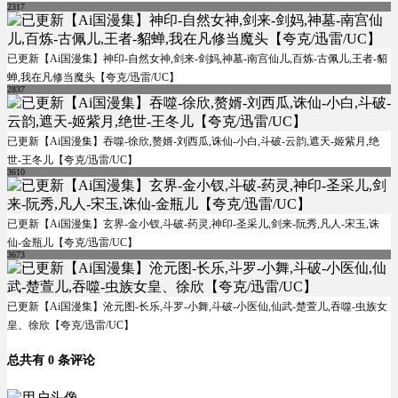
2317
已更新【Ai国漫集】神印-自然女神,剑来-剑妈,神墓-南宫仙儿,百炼-古佩儿,王者-貂
蝉,我在凡修当魔头【夸克/迅雷/UC】
2837
已更新【Ai国漫集】吞噬-徐欣,赘婿-刘西瓜,诛仙-小白,斗破-云韵,遮天-姬紫月,绝
世-王冬儿【夸克/迅雷/UC】
3610
已更新【Ai国漫集】玄界-金小钗,斗破-药灵,神印-圣采儿,剑来-阮秀,凡人-宋玉,诛
仙-金瓶儿【夸克/迅雷/UC】
3673
已更新【Ai国漫集】沧元图-长乐,斗罗-小舞,斗破-小医仙,仙武-楚萱儿,吞噬-虫族女
皇、徐欣【夸克/迅雷/UC】
总共有 0 条评论