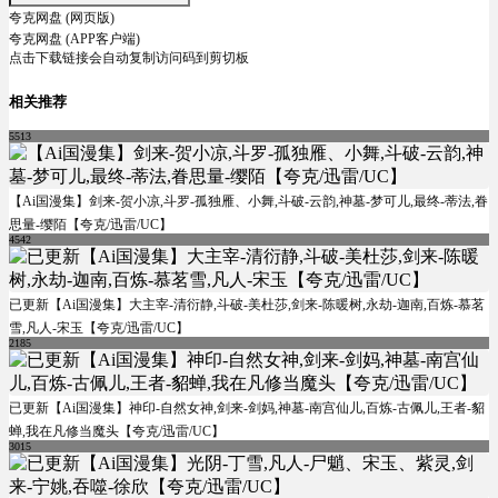
夸克网盘 (网页版)
夸克网盘 (APP客户端)
点击下载链接会自动复制访问码到剪切板
相关推荐
5513
【Ai国漫集】剑来-贺小凉,斗罗-孤独雁、小舞,斗破-云韵,神墓-梦可儿,最终-蒂法,眷
思量-缨陌【夸克/迅雷/UC】
4542
已更新【Ai国漫集】大主宰-清衍静,斗破-美杜莎,剑来-陈暖树,永劫-迦南,百炼-慕茗
雪,凡人-宋玉【夸克/迅雷/UC】
2185
已更新【Ai国漫集】神印-自然女神,剑来-剑妈,神墓-南宫仙儿,百炼-古佩儿,王者-貂
蝉,我在凡修当魔头【夸克/迅雷/UC】
3015