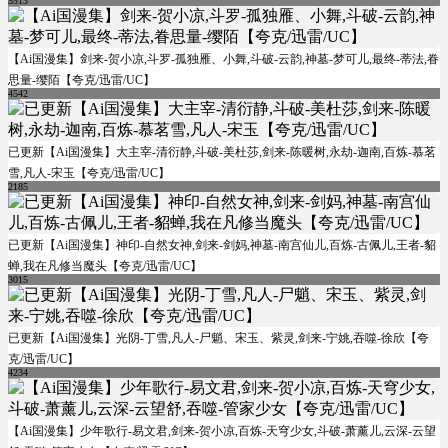
5513
【Ai国漫集】剑来-贺小凉,斗罗-孤独雁、小舞,斗破-云韵,神墓-梦可儿,最终-蒂法,眷
思量-缨陌【夸克/迅雷/UC】
4542
已更新【Ai国漫集】大主宰-清衍静,斗破-美杜莎,剑来-陈暖树,永劫-迦南,百炼-慕茗
雪,凡人-宋玉【夸克/迅雷/UC】
2185
已更新【Ai国漫集】神印-自然女神,剑来-剑妈,神墓-南宫仙儿,百炼-古佩儿,王者-貂
蝉,我在凡修当魔头【夸克/迅雷/UC】
3015
已更新【Ai国漫集】光阴-丁雪,凡人-尸魈、宋玉、紫灵,剑来-宁姚,吞噬-徐欣【夸
克/迅雷/UC】
4234
【Ai国漫集】少年歌行-易文君,剑来-贺小凉,百炼-天穹少女,斗破-萧薰儿,云深-云望