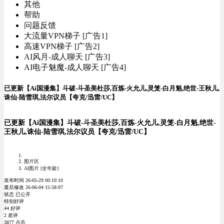
其他
帮助
问题反馈
大流量VPN梯子 [广告1]
高速VPN梯子 [广告2]
AI风月-成人聊天 [广告3]
AI电子魅魔-成人聊天 [广告4]
已更新【Ai国漫集】斗破-斗圣美杜莎,百炼-火允儿,灵笼-白月魁,绝世-王秋儿,
诛仙-陆雪琪,法尔议员【夸克/迅雷/UC】
已更新【Ai国漫集】斗破-斗圣美杜莎,百炼-火允儿,灵笼-白月魁,绝世-
王秋儿,诛仙-陆雪琪,法尔议员【夸克/迅雷/UC】
图片区
AI图片 [全年龄]
发布时间 26-05-29 00:10:10
最后修改 26-06-04 15:58:07
状态 已公开
特别好评
44 好评
2 差评
3877 点击