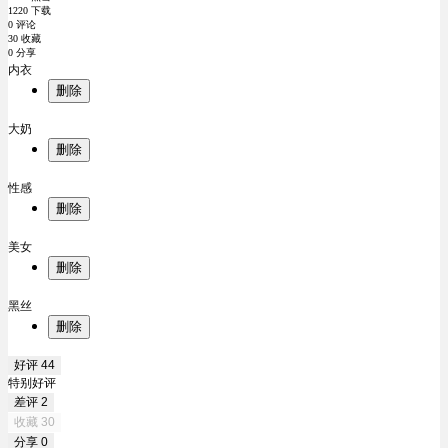
1220 下载
0 评论
30 收藏
0 分享
内衣
删除
大奶
删除
性感
删除
美女
删除
黑丝
删除
好评
44
特别好评
差评
2
收藏
30
分享
0