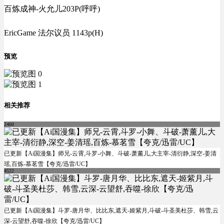
百炼成神-火允儿203P(呼呼)
EricGame 法尔议员 1143p(H)
预览
相关推荐
2460
已更新【Ai国漫集】师兄-云霄,斗罗-小舞、斗破-萧薰儿,大主宰-清衍静,深空-姜清
瑶,百炼-慕茗雪【夸克/迅雷/UC】
4522
已更新【Ai国漫集】斗罗-唐月华、比比东,遮天-姬紫月,斗破-斗圣美杜莎、韩雪,云
深-云望舒,吞噬-徐欣【夸克/迅雷/UC】