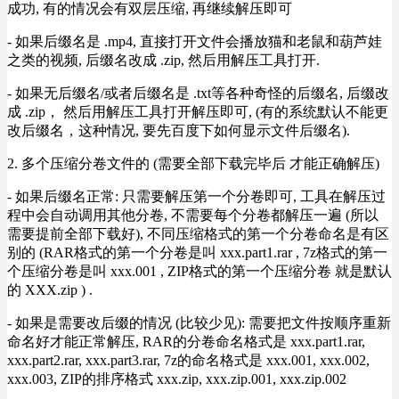
成功, 有的情况会有双层压缩, 再继续解压即可
- 如果后缀名是 .mp4, 直接打开文件会播放猫和老鼠和葫芦娃
之类的视频, 后缀名改成 .zip, 然后用解压工具打开.
- 如果无后缀名/或者后缀名是 .txt等各种奇怪的后缀名, 后缀改
成 .zip， 然后用解压工具打开解压即可, (有的系统默认不能更
改后缀名，这种情况, 要先百度下如何显示文件后缀名).
2. 多个压缩分卷文件的 (需要全部下载完毕后 才能正确解压)
- 如果后缀名正常: 只需要解压第一个分卷即可, 工具在解压过
程中会自动调用其他分卷, 不需要每个分卷都解压一遍 (所以
需要提前全部下载好), 不同压缩格式的第一个分卷命名是有区
别的 (RAR格式的第一个分卷是叫 xxx.part1.rar , 7z格式的第一
个压缩分卷是叫 xxx.001 , ZIP格式的第一个压缩分卷 就是默认
的 XXX.zip ) .
- 如果是需要改后缀的情况 (比较少见): 需要把文件按顺序重新
命名好才能正常解压, RAR的分卷命名格式是 xxx.part1.rar,
xxx.part2.rar, xxx.part3.rar, 7z的命名格式是 xxx.001, xxx.002,
xxx.003, ZIP的排序格式 xxx.zip, xxx.zip.001, xxx.zip.002