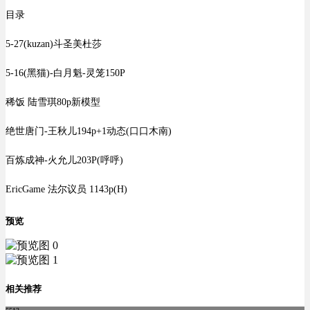
目录
5-27(kuzan)斗圣美杜莎
5-16(黑猫)-白月魁-灵笼150P
稀饭 陆雪琪80p新模型
绝世唐门-王秋儿194p+1动态(口口木南)
百炼成神-火允儿203P(呼呼)
EricGame 法尔议员 1143p(H)
预览
相关推荐