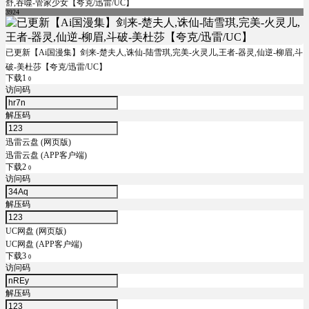
舒,吞噬-管家少女【夸克/迅雷/UC】
3924
已更新【Ai国漫集】剑来-楚夫人,诛仙-陆雪琪,完美-火灵儿,王者-器灵,仙逆-柳眉,斗
破-美杜莎【夸克/迅雷/UC】
下载1
0
访问码
解压码
迅雷云盘 (网页版)
迅雷云盘 (APP客户端)
下载2
0
访问码
解压码
UC网盘 (网页版)
UC网盘 (APP客户端)
下载3
0
访问码
解压码