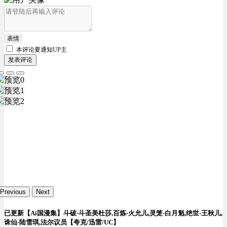
表情
本评论要
通知UP主
发表评论
Previous
Next
已更新【Ai国漫集】斗破-斗圣美杜莎,百炼-火允儿,灵笼-白月魁,绝世-王秋儿,
诛仙-陆雪琪,法尔议员【夸克/迅雷/UC】