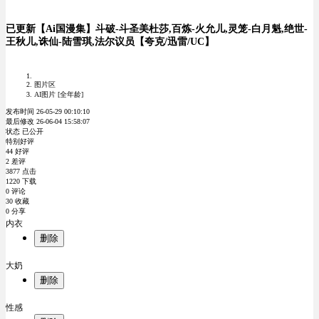
已更新【Ai国漫集】斗破-斗圣美杜莎,百炼-火允儿,灵笼-白月魁,绝世-
王秋儿,诛仙-陆雪琪,法尔议员【夸克/迅雷/UC】
图片区
AI图片 [全年龄]
发布时间 26-05-29 00:10:10
最后修改 26-06-04 15:58:07
状态 已公开
特别好评
44 好评
2 差评
3877 点击
1220 下载
0 评论
30 收藏
0 分享
内衣
删除
大奶
删除
性感