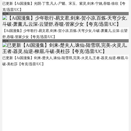
已更新【Ai国漫集】光阴-丁雪,凡人-尸魈、宋玉、紫灵,剑来-宁姚,吞噬-徐欣【夸
克/迅雷/UC】
4234
【Ai国漫集】少年歌行-易文君,剑来-贺小凉,百炼-天穹少女,斗破-萧薰儿,云深-云望
舒,吞噬-管家少女【夸克/迅雷/UC】
3924
已更新【Ai国漫集】剑来-楚夫人,诛仙-陆雪琪,完美-火灵儿,王者-器灵,仙逆-柳眉,斗
破-美杜莎【夸克/迅雷/UC】