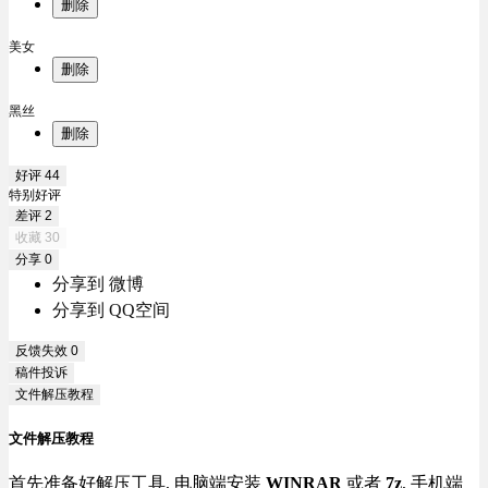
删除
美女
删除
黑丝
删除
好评
44
特别好评
差评
2
收藏
30
分享
0
分享到 微博
分享到 QQ空间
反馈失效
0
稿件投诉
文件解压教程
文件解压教程
首先准备好解压工具, 电脑端安装
WINRAR
或者
7z
, 手机端