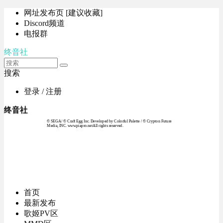
网址发布页 [建议收藏]
Discord频道
电报群
终音社
搜索
登录 / 注册
终音社
© SEGA / © Craft Egg Inc. Developed by Colorful Palette / © Crypton Future
Media, INC. www.piapro.netAll rights reserved.
首页
最新发布
歌姬PV区