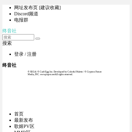
网址发布页 [建议收藏]
Discord频道
电报群
终音社
搜索
登录 / 注册
终音社
© SEGA / © Craft Egg Inc. Developed by Colorful Palette / © Crypton Future
Media, INC. www.piapro.netAll rights reserved.
首页
最新发布
歌姬PV区