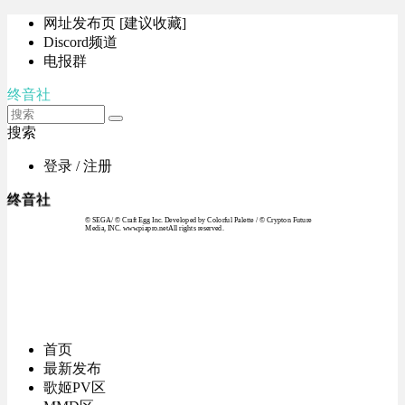
网址发布页 [建议收藏]
Discord频道
电报群
终音社
搜索
登录 / 注册
终音社
© SEGA / © Craft Egg Inc. Developed by Colorful Palette / © Crypton Future
Media, INC. www.piapro.netAll rights reserved.
首页
最新发布
歌姬PV区