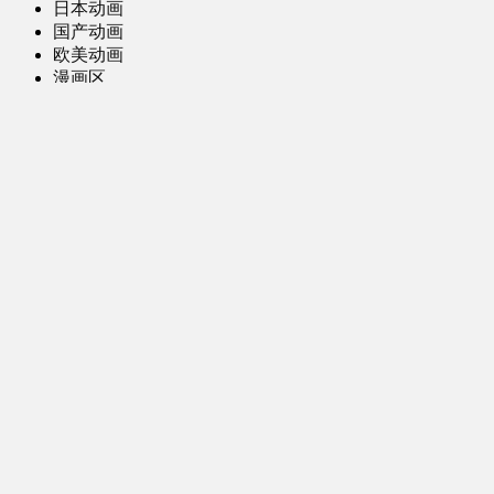
日本动画
国产动画
欧美动画
漫画区
日韩漫画
国产漫画
欧美漫画
小说-读物区
网文小说
日式轻小说
其他读物
图片区
ACG图片 [全年龄]
其他图片
AI图片 [全年龄]
游戏区
PC-游戏
手机-游戏
MOD-数据-其他
娱乐-舞蹈区
影视区