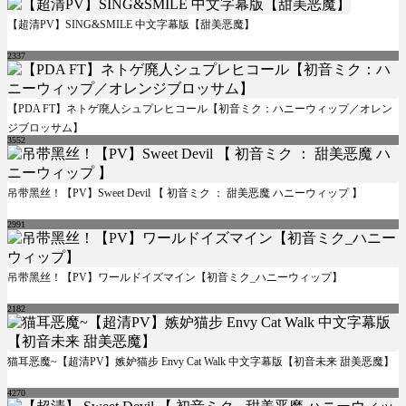
【超清PV】SING&SMILE 中文字幕版【甜美恶魔】
2337
【PDA FT】ネトゲ廃人シュプレヒコール【初音ミク：ハニーウィップ／オレン
ジブロッサム】
3552
吊带黑丝！【PV】Sweet Devil 【 初音ミク ： 甜美恶魔 ハニーウィップ 】
2991
吊带黑丝！【PV】ワールドイズマイン【初音ミク_ハニーウィップ】
2182
猫耳恶魔~【超清PV】嫉妒猫步 Envy Cat Walk 中文字幕版【初音未来 甜美恶魔】
4270