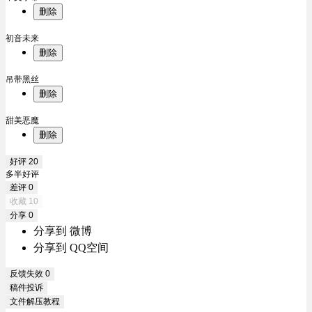
删除
初音未来
删除
吊带黑丝
删除
甜美恶魔
删除
好评
20
多半好评
差评
0
收藏
10
分享
0
分享到 微博
分享到 QQ空间
反馈失效
0
稿件投诉
文件解压教程