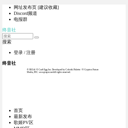
网址发布页 [建议收藏]
Discord频道
电报群
终音社
搜索
登录 / 注册
终音社
© SEGA / © Craft Egg Inc. Developed by Colorful Palette / © Crypton Future
Media, INC. www.piapro.netAll rights reserved.
首页
最新发布
歌姬PV区