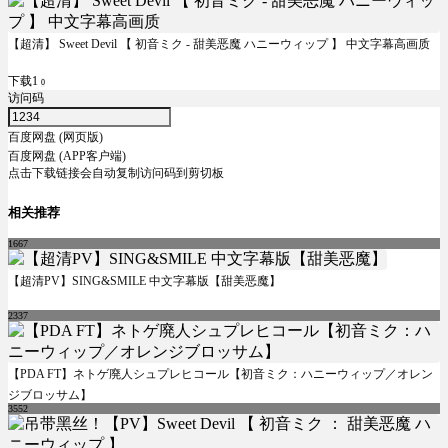
【超清】 Sweet Devil 【 初音ミク - 甜美恶魔 ハニーウィップ 】 中文字幕高画质
下载1
0
访问码
百度网盘 (网页版)
百度网盘 (APP客户端)
点击下载链接会自动复制访问码到剪切板
相关推荐
1667
【超清PV】SING&SMILE 中文字幕版【甜美恶魔】
2337
【PDA FT】ネトゲ廃人シュプレヒコール【初音ミク：ハニーウィップ／オレン
ジブロッサム】
3552