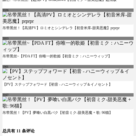
3326
吊带黑丝！【高清PV】ロミオとシンデレラ【初音米库-甜美恶魔】prprpr
2053
吊带黑丝~【PDA FT】你唯一的歌姫【初音ミク：ハニーウィップ】
1901
【PV】ステップフォワード【初音 - ハニーウィップ＆イノセント】
3167
吊带黑丝！【PV】夢喰い白黒バク【初音ミク-甜美恶魔 + 歌: 96猫】
总共有 11 条评论