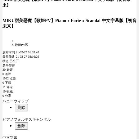
来】
MIKU甜美恶魔【歌姬PV】Piano x Forte x Scandal 中文字幕版【初音
未来】
歌姬PV区
发布时间 21-02-27 01:33:43
最后修改 21-02-27 03:16:26
状态 已公开
多半好评
20 好评
0 差评
1562 点击
0 下载
11 评论
10 收藏
0 分享
ハニーウィップ
删除
ピアノフォルテスキャンダル
删除
中文字幕