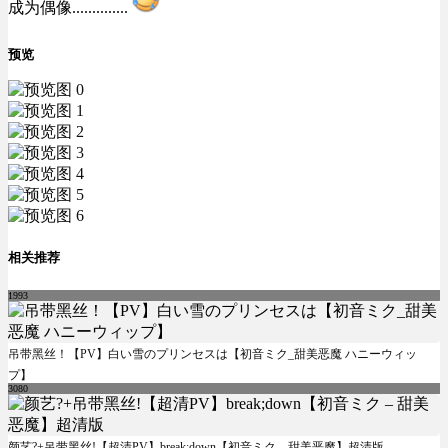
成为偶像..............
预览
相关推荐
1993
吊带黑丝！【PV】白い雪のプリンセスは【初音ミク_甜美恶魔 ハニーウィッ
プ】
3080
颜艺?+吊带黑丝!【超清PV】break;down【初音ミク – 甜美恶魔】超清版