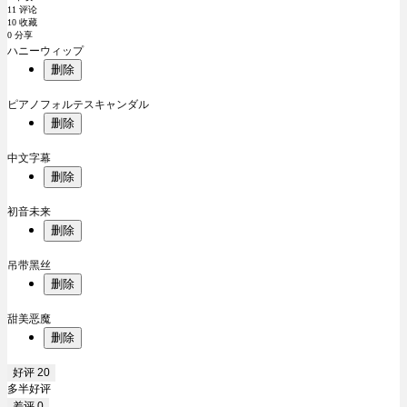
11 评论
10 收藏
0 分享
ハニーウィップ
删除
ピアノフォルテスキャンダル
删除
中文字幕
删除
初音未来
删除
吊带黑丝
删除
甜美恶魔
删除
好评
20
多半好评
差评
0