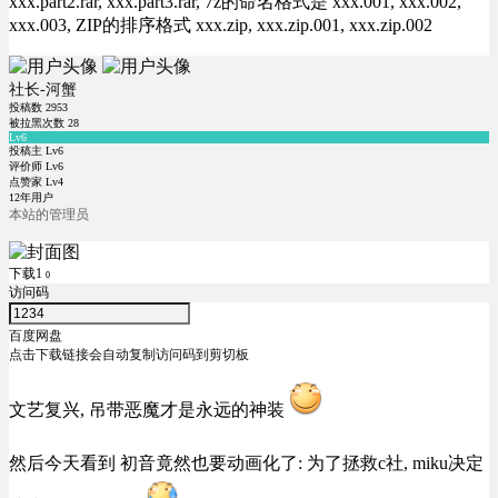
xxx.part2.rar, xxx.part3.rar, 7z的命名格式是 xxx.001, xxx.002,
xxx.003, ZIP的排序格式 xxx.zip, xxx.zip.001, xxx.zip.002
社长-河蟹
投稿数
2953
被拉黑次数
28
Lv6
投稿主 Lv6
评价师 Lv6
点赞家 Lv4
12年用户
本站的管理员
下载1
0
访问码
百度网盘
点击下载链接会自动复制访问码到剪切板
文艺复兴, 吊带恶魔才是永远的神装
然后今天看到 初音竟然也要动画化了: 为了拯救c社, miku决定