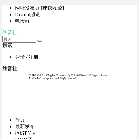
网址发布页 [建议收藏]
Discord频道
电报群
终音社
搜索
登录 / 注册
终音社
© SEGA / © Craft Egg Inc. Developed by Colorful Palette / © Crypton Future
Media, INC. www.piapro.netAll rights reserved.
首页
最新发布
歌姬PV区