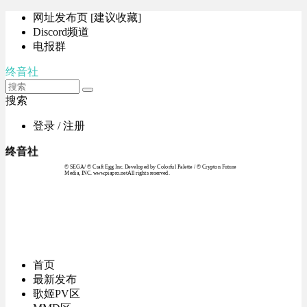
网址发布页 [建议收藏]
Discord频道
电报群
终音社
搜索
登录 / 注册
终音社
© SEGA / © Craft Egg Inc. Developed by Colorful Palette / © Crypton Future
Media, INC. www.piapro.netAll rights reserved.
首页
最新发布
歌姬PV区