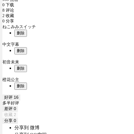
0 下载
8 评论
2 收藏
0 分享
ねこみみスイッチ
删除
中文字幕
删除
初音未来
删除
橙花公主
删除
好评
16
多半好评
差评
0
收藏
2
分享
0
分享到 微博