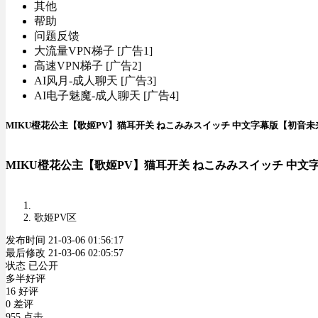
其他
帮助
问题反馈
大流量VPN梯子 [广告1]
高速VPN梯子 [广告2]
AI风月-成人聊天 [广告3]
AI电子魅魔-成人聊天 [广告4]
MIKU橙花公主【歌姬PV】猫耳开关 ねこみみスイッチ 中文字幕版【初音未
MIKU橙花公主【歌姬PV】猫耳开关 ねこみみスイッチ 中文
歌姬PV区
发布时间 21-03-06 01:56:17
最后修改 21-03-06 02:05:57
状态 已公开
多半好评
16 好评
0 差评
955 点击