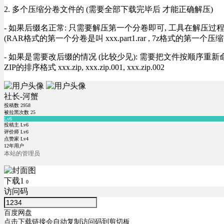
2. 多个压缩分卷文件的 (需要全部下载完毕后 才能正确解压)
- 如果后缀名正常: 只需要解压第一个分卷即可, 工具在解压
(RAR格式的第一个分卷是叫 xxx.part1.rar , 7z格式的第一个压缩
- 如果是需要改后缀的情况 (比较少见): 需要把文件按顺序重新命名好才能正常解压, RA
ZIP的排序格式 xxx.zip, xxx.zip.001, xxx.zip.002
社长-河蟹
投稿数
2958
被拉黑次数
25
Lv6
投稿主 Lv6
评价师 Lv6
点赞家 Lv4
12年用户
本站的管理员
下载1
0
访问码
百度网盘
点击下载链接会自动复制访问码到剪切板