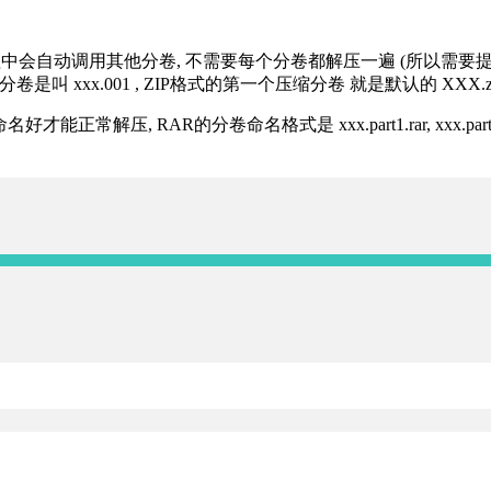
过程中会自动调用其他分卷, 不需要每个分卷都解压一遍 (所以需要
分卷是叫 xxx.001 , ZIP格式的第一个压缩分卷 就是默认的 XXX.zip 
R的分卷命名格式是 xxx.part1.rar, xxx.part2.rar, xxx.pa