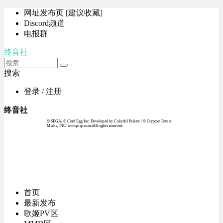
网址发布页 [建议收藏]
Discord频道
电报群
终音社
搜索
登录 / 注册
终音社
© SEGA / © Craft Egg Inc. Developed by Colorful Palette / © Crypton Future
Media, INC. www.piapro.netAll rights reserved.
首页
最新发布
歌姬PV区