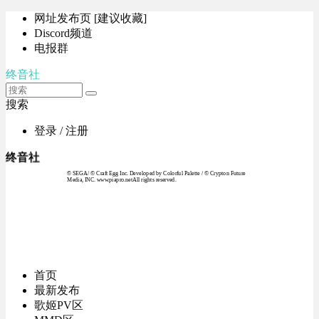
网址发布页 [建议收藏]
Discord频道
电报群
终音社
搜索
登录 / 注册
终音社
© SEGA / © Craft Egg Inc. Developed by Colorful Palette / © Crypton Future
Media, INC. www.piapro.netAll rights reserved.
首页
最新发布
歌姬PV区