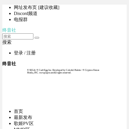
网址发布页 [建议收藏]
Discord频道
电报群
终音社
搜索
登录 / 注册
终音社
© SEGA / © Craft Egg Inc. Developed by Colorful Palette / © Crypton Future
Media, INC. www.piapro.netAll rights reserved.
首页
最新发布
歌姬PV区