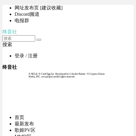
网址发布页 [建议收藏]
Discord频道
电报群
终音社
搜索
登录 / 注册
终音社
© SEGA / © Craft Egg Inc. Developed by Colorful Palette / © Crypton Future
Media, INC. www.piapro.netAll rights reserved.
首页
最新发布
歌姬PV区