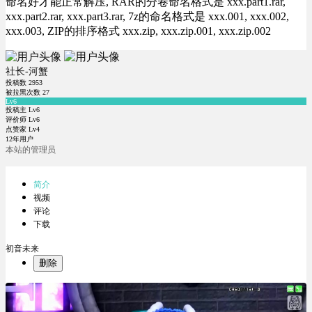
命名好才能正常解压, RAR的分卷命名格式是 xxx.part1.rar,
xxx.part2.rar, xxx.part3.rar, 7z的命名格式是 xxx.001, xxx.002,
xxx.003, ZIP的排序格式 xxx.zip, xxx.zip.001, xxx.zip.002
社长-河蟹
投稿数
2953
被拉黑次数
27
Lv6
投稿主 Lv6
评价师 Lv6
点赞家 Lv4
12年用户
本站的管理员
简介
视频
评论
下载
初音未来
删除