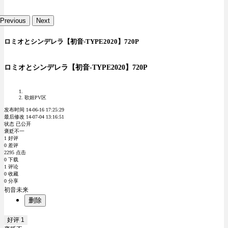
Previous
Next
ロミオとシンデレラ【初音-TYPE2020】720P
ロミオとシンデレラ【初音-TYPE2020】720P
歌姬PV区
发布时间 14-06-16 17:25:29
最后修改 14-07-04 13:16:51
状态 已公开
褒贬不一
1 好评
0 差评
2295 点击
0 下载
1 评论
0 收藏
0 分享
初音未来
删除
好评
1