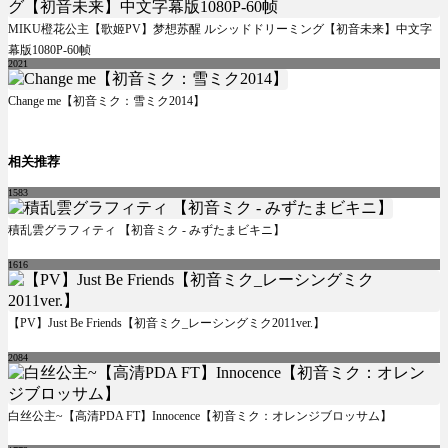
MIKU橙花公主【歌姬PV】梦想苏醒 ルシッドドリーミング【初音未来】中文字
幕版1080P-60帧
2021
Change me【初音ミク：雪ミク2014】
相关推荐
1583
積乱雲グラフィティ 【初音ミク - みずたまビキニ】
1616
【PV】Just Be Friends【初音ミク_レーシングミク2011ver.】
2084
白丝公主~【高清PDA FT】Innocence【初音ミク：オレンジブロッサム】