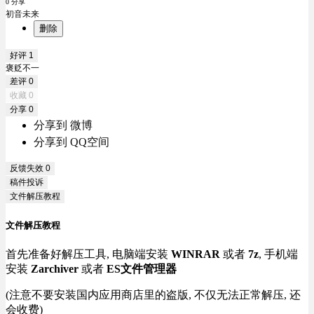
0 分享
初音未来
删除
好评
1
褒贬不一
差评
0
收藏
0
分享
0
分享到 微博
分享到 QQ空间
反馈失效
0
稿件投诉
文件解压教程
文件解压教程
首先准备好解压工具, 电脑端安装
WINRAR
或者
7z
, 手机端
安装
Zarchiver
或者
ES文件管理器
(注意不要安装国内应用商店里的盗版, 不仅无法正常解压, 还
会收费)