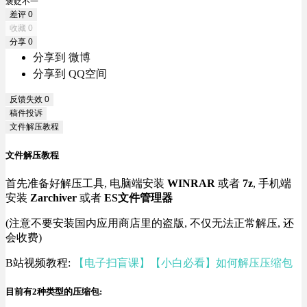
褒贬不一
差评
0
收藏
0
分享
0
分享到 微博
分享到 QQ空间
反馈失效
0
稿件投诉
文件解压教程
文件解压教程
首先准备好解压工具, 电脑端安装
WINRAR
或者
7z
, 手机端
安装
Zarchiver
或者
ES文件管理器
(注意不要安装国内应用商店里的盗版, 不仅无法正常解压, 还
会收费)
B站视频教程:
【电子扫盲课】【小白必看】如何解压压缩包
目前有2种类型的压缩包: