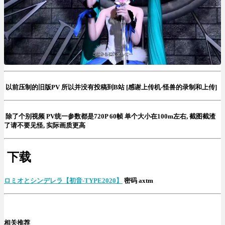
以前压制的旧版PV 所以并没有投稿到B站 [感谢上传机-怪兽的录制和上传]
除了个别视频 PV统一参数都是720P 60帧 单个大小在100m左右, 截图截渣
了请不要见怪, 实际画质更高
下载
ロミオとシンデレラ【初音-TYPE2020】
密码 axtm
相关推荐