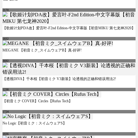
2170
【歌姬计划PDA改】爱言叶-F2nd Edition-中文字幕版【初音MIKU 第七龙神2020】
1832
MEGANE 【初音ミク_スイムウェアB】真-好评!
3692
【透视DIVA】千本桜【初音ミク V3新装】论透视的正确和错误用法2!
1238
【初音ミク COVER】Circles【Rufus Tech】
1724
No Logic【初音ミク：スイムウェアS】
1836