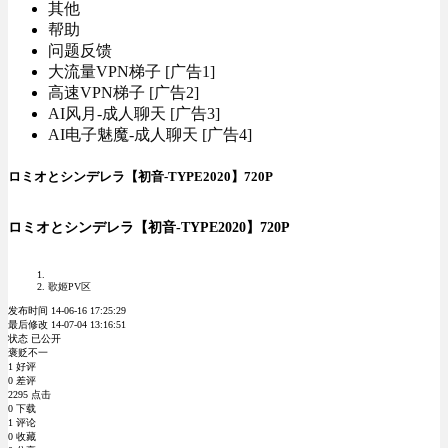
其他
帮助
问题反馈
大流量VPN梯子 [广告1]
高速VPN梯子 [广告2]
AI风月-成人聊天 [广告3]
AI电子魅魔-成人聊天 [广告4]
ロミオとシンデレラ【初音-TYPE2020】720P
ロミオとシンデレラ【初音-TYPE2020】720P
歌姬PV区
发布时间 14-06-16 17:25:29
最后修改 14-07-04 13:16:51
状态 已公开
褒贬不一
1 好评
0 差评
2295 点击
0 下载
1 评论
0 收藏