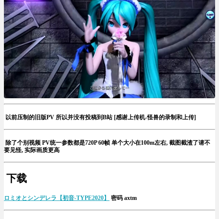
以前压制的旧版PV 所以并没有投稿到B站 [感谢上传机-怪兽的录制和上传]
除了个别视频 PV统一参数都是720P 60帧 单个大小在100m左右, 截图截渣了请不
要见怪, 实际画质更高
下载
ロミオとシンデレラ【初音-TYPE2020】
密码 axtm