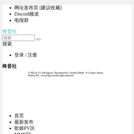
网址发布页 [建议收藏]
Discord频道
电报群
终音社
搜索
登录 / 注册
终音社
© SEGA / © Craft Egg Inc. Developed by Colorful Palette / © Crypton Future
Media, INC. www.piapro.netAll rights reserved.
首页
最新发布
歌姬PV区