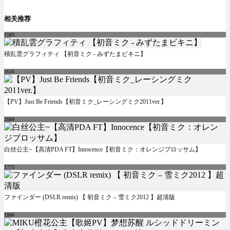
相关推荐
1583
積乱雲グラフィティ 【初音ミク - みずたまビキニ】
1616
【PV】Just Be Friends【初音ミク_レーシングミク2011ver.】
2084
白丝公主~【高清PDA FT】Innocence【初音ミク：オレンジブロッサム】
1773
ファインダー (DSLR remix) 【 初音ミク – 雪ミク2012 】超清版
1866