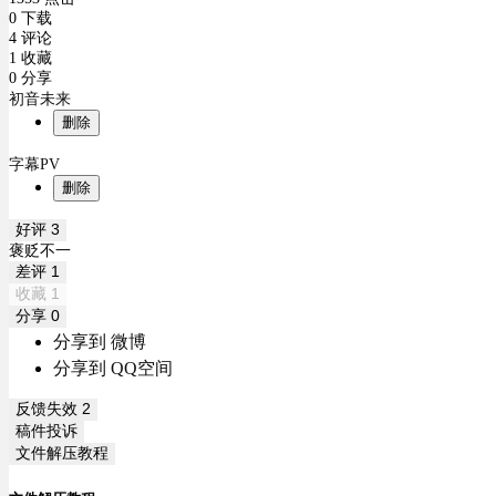
0 下载
4 评论
1 收藏
0 分享
初音未来
删除
字幕PV
删除
好评
3
褒贬不一
差评
1
收藏
1
分享
0
分享到 微博
分享到 QQ空间
反馈失效
2
稿件投诉
文件解压教程