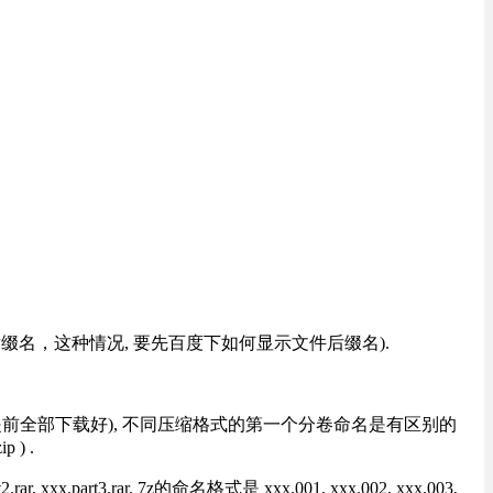
改后缀名，这种情况, 要先百度下如何显示文件后缀名).
提前全部下载好), 不同压缩格式的第一个分卷命名是有区别的
) .
rt3.rar, 7z的命名格式是 xxx.001, xxx.002, xxx.003,