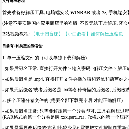
文件解压教程
首先准备好解压工具, 电脑端安装
WINRAR
或者
7z
, 手机端安
(注意不要安装国内应用商店里的盗版, 不仅无法正常解压, 还会
B站视频教程:
【电子扫盲课】【小白必看】如何解压压缩包
目前有2种类型的压缩包:
1. 单一压缩文件的（可以单独下载和解压)
- 如果后缀名正常: 直接打开文件 > 输入密码 >解压文件 > 
- 如果后缀名是 .mp4, 直接打开文件会播放猫和老鼠和葫芦娃之类
- 如果无后缀名/或者后缀名是 .txt等各种奇怪的后缀名, 后缀
2. 多个压缩分卷文件的 (需要全部下载完毕后 才能正确解压)
- 如果后缀名正常: 只需要解压第一个分卷即可, 工具在解压
(RAR格式的第一个分卷是叫 xxx.part1.rar , 7z格式的第一个压缩
- 如果是需要改后缀的情况 (比较少见): 需要把文件按顺序重新命名好才能正常解压, RA