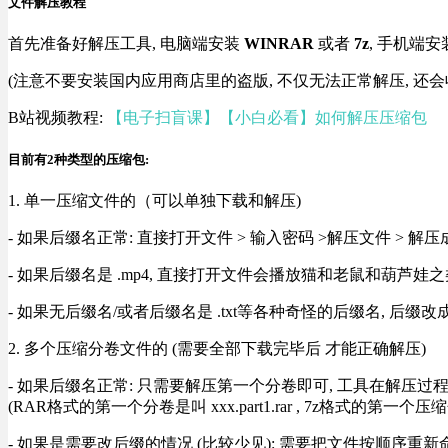
文件解压教程
首先准备好解压工具, 电脑端安装
WINRAR
或者
7z
, 手机端安
(注意不要安装国内应用商店里的盗版, 不仅无法正常解压, 还会
B站视频教程:
【电子扫盲课】【小白必看】如何解压压缩包
目前有2种类型的压缩包:
1. 单一压缩文件的（可以单独下载和解压)
- 如果后缀名正常: 直接打开文件 > 输入密码 >解压文件 > 
- 如果后缀名是 .mp4, 直接打开文件会播放猫和老鼠和葫芦娃之类
- 如果无后缀名/或者后缀名是 .txt等各种奇怪的后缀名, 后缀
2. 多个压缩分卷文件的 (需要全部下载完毕后 才能正确解压)
- 如果后缀名正常: 只需要解压第一个分卷即可, 工具在解压
(RAR格式的第一个分卷是叫 xxx.part1.rar , 7z格式的第一个压缩
- 如果是需要改后缀的情况 (比较少见): 需要把文件按顺序重新命名好才能正常解压, RA