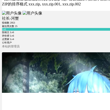
ZIP的排序格式 xxx.zip, xxx.zip.001, xxx.zip.002
社长-河蟹
投稿数
2953
被拉黑次数
25
Lv6
投稿主 Lv6
评价师 Lv6
点赞家 Lv4
12年用户
本站的管理员