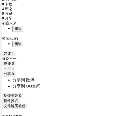
0 下载
4 评论
0 收藏
0 分享
初音未来
删除
换装PLAY
删除
好评
1
褒贬不一
差评
0
收藏
0
分享
0
分享到 微博
分享到 QQ空间
反馈失效
0
稿件投诉
文件解压教程