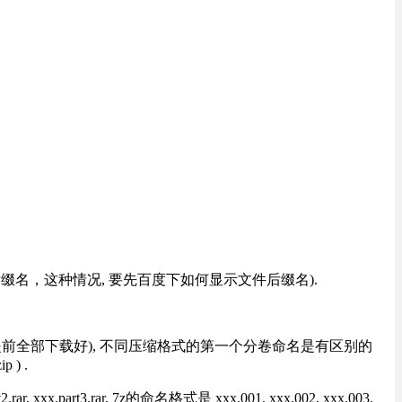
改后缀名，这种情况, 要先百度下如何显示文件后缀名).
提前全部下载好), 不同压缩格式的第一个分卷命名是有区别的
) .
rt3.rar, 7z的命名格式是 xxx.001, xxx.002, xxx.003,