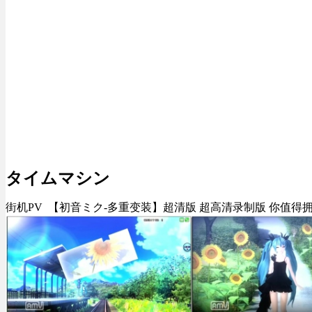
タイムマシン
街机PV 【初音ミク-多重变装】超清版 超高清录制版 你值得拥有, 