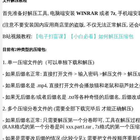
文件解压教程
首先准备好解压工具, 电脑端安装
WINRAR
或者
7z
, 手机端安
(注意不要安装国内应用商店里的盗版, 不仅无法正常解压, 还会
B站视频教程:
【电子扫盲课】【小白必看】如何解压压缩包
目前有2种类型的压缩包:
1. 单一压缩文件的（可以单独下载和解压)
- 如果后缀名正常: 直接打开文件 > 输入密码 >解压文件 > 
- 如果后缀名是 .mp4, 直接打开文件会播放猫和老鼠和葫芦娃之类
- 如果无后缀名/或者后缀名是 .txt等各种奇怪的后缀名, 后缀
2. 多个压缩分卷文件的 (需要全部下载完毕后 才能正确解压)
- 如果后缀名正常: 只需要解压第一个分卷即可, 工具在解压
(RAR格式的第一个分卷是叫 xxx.part1.rar , 7z格式的第一个压缩
- 如果是需要改后缀的情况 (比较少见): 需要把文件按顺序重新命名好才能正常解压, RA