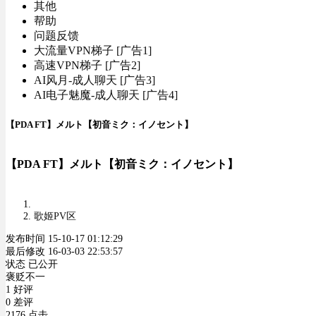
其他
帮助
问题反馈
大流量VPN梯子 [广告1]
高速VPN梯子 [广告2]
AI风月-成人聊天 [广告3]
AI电子魅魔-成人聊天 [广告4]
【PDA FT】メルト【初音ミク：イノセント】
【PDA FT】メルト【初音ミク：イノセント】
歌姬PV区
发布时间 15-10-17 01:12:29
最后修改 16-03-03 22:53:57
状态 已公开
褒贬不一
1 好评
0 差评
2176 点击