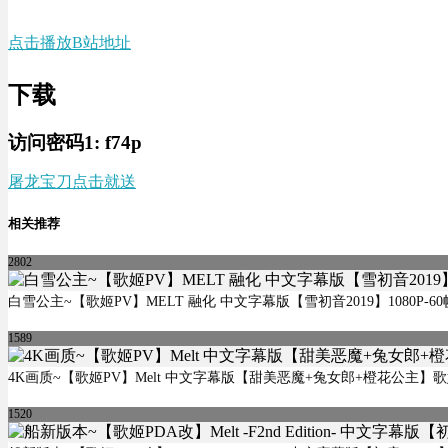
点击播放
B站地址
下载
访问密码1:
f74p
屠龙宝刀点击就送
相关推荐
2802
白雪公主~【歌姬PV】MELT 融化 中文字幕版【雪初音2019】1080P-60
1589
4K画质~【歌姬PV】Melt 中文字幕版【甜美恶魔+兔女郎+橙花公主】
1520