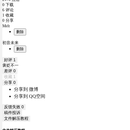
0 下载
6 评论
1 收藏
0 分享
Melt
删除
初音未来
删除
好评
1
褒贬不一
差评
0
收藏
1
分享
0
分享到 微博
分享到 QQ空间
反馈失效
0
稿件投诉
文件解压教程