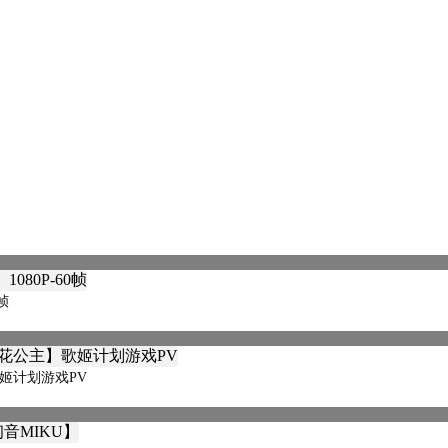
帧
歌姬计划游戏PV